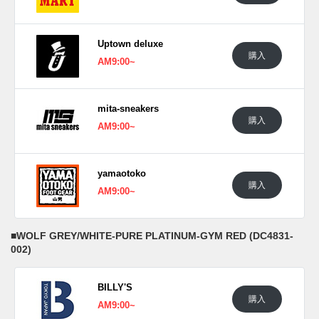
Uptown deluxe
購入
AM9:00~
mita-sneakers
購入
AM9:00~
yamaotoko
購入
AM9:00~
■
WOLF GREY/WHITE-PURE PLATINUM-GYM RED (DC4831-
002)
BILLY'S
購入
AM9:00~