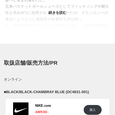
元来バスケットボールシューズとしてフィッティングや耐久
性を求めAF1に使用されていたレザーだが、テクノロジーの
続きを読む
進歩によりさらに通気性や軽量性を併せ持っ
た、"
FLYKNIT(フライニット)
"を取り入れた、"
AIR FORCE 1
ULTRA FLYKNIT(エアフォース1 ウルトラ フライニット)
"が
2016年に登場。今回はさらにサステナビリティを追求し、ア
ッパーには、"
SPACE HIPPIE COLLECTION(スペース ヒッ
ピー コレクション)
"などで用いられているリサイクルポリエ
ステル、"SPACE WASTE YARN(宇宙ゴミの糸)"を使
取扱店舗/販売方法/PR
用。"CRATER(クレイター)"ソールは、"グラインドラバー"を
15%混ぜ、CO2の削減と共に1足1足に異なる素材感や色のミ
ックスを生み出した。2022年の40周年、そしてさらに未来へ
オンライン
と続くAF1の姿を映し出す作品となっている。
日本国内では2021年5月13日より、一部のナイキ取扱店にて
■
BLACK/BLACK-CHAMBRAY BLUE (DC4831-001)
発売予定。価格は13,200円(税込)。 また新たな情報が入り次
第、スニーカーウォーズの
Twitter
や
Facebook
などで報告した
NIKE.com
い。
購入
AM9:00~