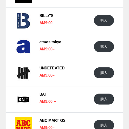
(pic. undefeated)
BILLY'S
購入
AM9:00~
atmos tokyo
購入
AM9:00~
UNDEFEATED
購入
AM9:00~
BAIT
購入
AM9:00〜
ABC-MART GS
購入
AM9:00~