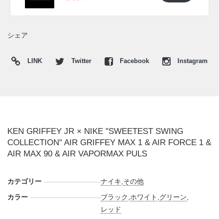
■
AIR MAX 90(エアマックス 90)
エアウィンドウをマリナーズのチームカラーで強調した
AM90。シュータンとインソールにはベースボールキャップ
シェア
と背番号24のロゴを配しアニバーサリーを祝う。
LINK
Twitter
Facebook
Instagram
■
AIR VAPORMAX PLUS
アウトソールに究極の、"VAPORMAX AIR"を備え、ブラック
とホワイトでアッパーを構成。ヒールタブとインソールに24
の背番号とスパイダーウェブをデザイン。
海外では2021年発売予定。
KEN GRIFFEY JR × NIKE "SWEETEST SWING
COLLECTION" AIR GRIFFEY MAX 1 & AIR FORCE 1 &
AIR MAX 90 & AIR VAPORMAX PULS
UPDATE
海外では2021年6月18日よりFOOT LOCKERにて販売開始。
また新たな情報が入り次第、スニーカーウォーズの
Twitter
や
カテゴリー
ナイキ
,
その他
Facebook
などで報告したい。
カラー
ブラック
,
ホワイト
,
グリーン
,
レッド
■
AIR GRIFFEY MAX 1 (DJ5188-100)
$170