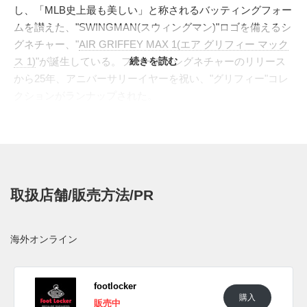
し、「MLB史上最も美しい」と称されるバッティングフォー
ムを讃えた、"SWINGMAN(スウィングマン)"ロゴを備えるシ
グネチャー、"
AIR GRIFFEY MAX 1(エア グリフィー マック
ス 1)
"が誕生している。ファーストシグネチャーのリリース
続きを読む
から25年、アニバーサリーイヤーを祝い、"グリフィー"コレ
クションがランナップされた。
■ AIR GRIFFEY MAX 1(エア グリフィー マックス 1)
ハイテク全盛期に誕生したオリジナルの、"SIWINGMAN"ロ
ゴをヒールに配し、25年目の復活を祝福。ストラップにはシ
アトル・マリナーズの永久欠番となっているグリフィーの背
取扱店舗/販売方法/PR
番号24が刻まれる。
■
AIR FORCE 1(エアフォース 1)
海外オンライン
ヒールにボールのステッチをデザインし、サイドには背番号
24を配置。史上初めて親子で同時に先発出場を果たした伝説
を祝う、"JR"と、"SR"のロゴを左右にデザインした。
footlocker
購入
販売中