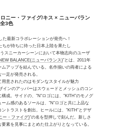
ロニー・ファイグ/キス × ニューバラン
 全3色
ャーした最新コラボレーションが発売へ！
クたちが待ちに待った日本上陸を果たし
合うスニーカーシーンにおいて本物志向のユーザ
NEW BALANCE(ニューバランス)
"とは、2011年
ームアップを結んでいる。名作揃いの両者による
な一足が発売される。
念して用意されたのはモダンなスタイルが魅力
デザインのアッパーはスウェードとメッシュのコン
成。サイドの、"N"ロゴには、"KITH"のモノグ
ーム感のあるソールは、"N"ロゴと共に上品な
ントラストを創出。ヒールには、"KITH"とデザ
(ロニー・ファイグ)
"の名を型押しで刻んだ。新しさ
な要素を見事にまとめた仕上がりとなっている。