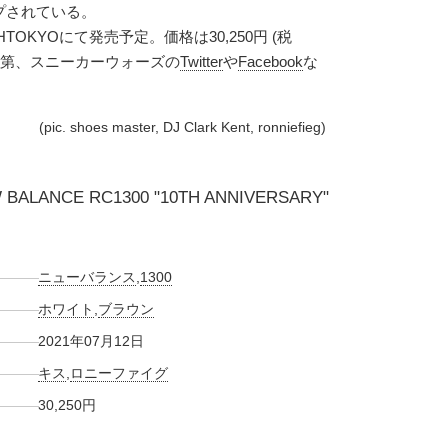
プされている。
HTOKYOにて発売予定。価格は30,250円 (税
次第、スニーカーウォーズの
Twitter
や
Facebook
な
(pic. shoes master, DJ Clark Kent, ronniefieg)
W BALANCE RC1300 "10TH ANNIVERSARY"
ニューバランス
,
1300
ホワイト
,
ブラウン
2021年07月12日
キス
,
ロニーファイグ
30,250円