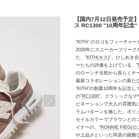
【国内7月12日発売予定】
ス RC1300 "10周年記念"
"KITH" のロゴをフィーチ
2020年にスニーカーフリー
た、"
KITH(キス)
"。ひしめき
ーたちの評価を上げている、"
のローンチ当初から長らくチ
最新コラボレーションの新た
"KITH"の創業10周年を記
の"
RC1300
"。クラシックな
ビネーションで大人の雰囲気に構
ラムパターンを施した。ボリュ
セイルカラーでブラウンとのコ
イナーの、"
RONNIE FIEG
や上品さといった同居の困難