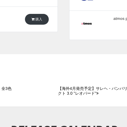
atmos p
購入
 全3色
【海外4月発売予定】サレヘ・バンバリー
クト 3.0 "レオパード"