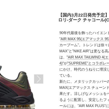
【国内3月22日発売予定】
ロリ-ダーク チャコール(CV6
90年代最後を飾ったハイエン
"
AIR MAX 95(エアマックス 95
カーブーム"。トレンドは徐々に
MAX"と"NIKE AIR"は
は、”
AIR MAX TAILWIN
4)
”が
"SUPREME"とコラボ
にかけ、時代のうねりに埋没
ている。
新たに、メタリックカッパーのキ
MAX(エアマックス チューン
果たす。涼しげなメッシュを
るように配置し、安定したフ
ールには、"AIR MAX PL