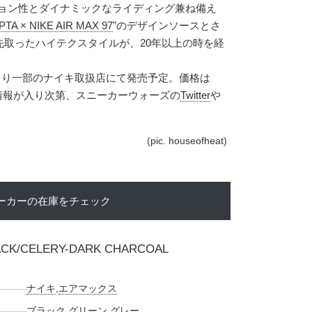
ション性とダイナミックなライディング兼ね備え
PTA × NIKE AIR MAX 97
"のデザインソースとさ
先取ったハイテクスタイルが、20年以上の時を経
2日より一部のナイキ取扱店にて発売予定。価格は
新たな情報が入り次第、スニーカーウォーズの
Twitter
や
(pic. houseofheat)
ーカーの在庫をチェック
LACK/CELERY-DARK CHARCOAL
ナイキ
,
エアマックス
ブラック
,
グリーン
,
グレー