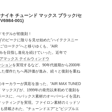
ナイキ チューンド マックス ブラック/セ
984-001)
ドモデルが初復刻！
)
"のピークに陰りを見せ始めた"ハイテクスニー
"ローテク"へと移りゆくも、"AIR
更なる高みを目指し進化を続けていった。近年で
D 4(エアマックス テイルウィンドウ
レーション
を実現するなど、90年代後期から2000年
した傑作たちへ再評価が進み、続々と復刻を重ね
ーカラーが異彩を放った、”AIR MAX TUNED
ド マックス)"が、1999年の発売以来初めて復刻を
ベースに、ぺバックス素材のオーバーレイを流れ
ィッティングを実現。ファイロン素材のミッドソ
US"にも搭載された、"チューンドエア"と"ビジブルエ