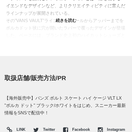
イエンドなデザインなど、よりクリエイティビティに富んだ
ラインナップが展開されている。
その"VANS VAULT"ラインより、ソールからアッパーまでを
続きを読む
ポルカドット状に穴が開いたラバーで覆ったデザインが登場
した。ベースには、ブランド史上初のハイカットシューズと
して知られる、"
SK8-HI(スケート ハイ)
"を採用。アッパー
は"VANS"のアイコンであるチェッカーボード"柄を配置、ラ
バーの隙間からパターンを覗かせるモダンなデザインとなっ
た。また定番となったヒールパッチはラバーの上に取り付け
られ、モノトーンのスニーカーにアクセントを与える。これ
取扱店舗/販売方法/PR
までに無い大胆でユニークなデザインながら、モノトーンで
まとめることでモードな雰囲気を漂わせる1足に仕上がって
いる。
【海外販売中】バンズ ボルト スケート ハイ ケージ VLT LX
海外では2021年1月20日より販売中。価格は$120。 また新た
"ポルカ ドット" ブラック/ホワイトをはじめ、スニーカー最新
な情報が入り次第、スニーカーウォーズの
Twitter
や
Facebook
情報をSNSで配信中！
などで報告したい。
(pic. CNCPTS)
LINK
Twitter
Facebook
Instagram