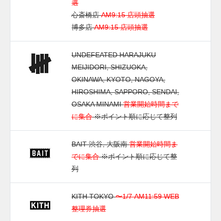
選
心斎橋店
AM9:15 店頭抽選
博多店
AM9:15 店頭抽選
UNDEFEATED HARAJUKU
MEIJIDORI, SHIZUOKA,
OKINAWA, KYOTO, NAGOYA,
HIROSHIMA, SAPPORO, SENDAI,
OSAKA MINAMI
営業開始時間まで
に集合
※ポイント順に応じて整列
BAIT 渋谷, 大阪南
営業開始時間ま
でに集合
※ポイント順に応じて整
列
KITH TOKYO
〜1/7 AM11:59 WEB
整理券抽選