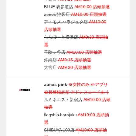
BLUE 表参道店
AM10:00 店頭抽選
atmos 池袋店
AM10:00 店頭抽選
アトモス ハラジュク店
AM10:00
店頭抽選
ららぽーと横浜店
AM9:30 店頭抽
選
千駄ヶ谷店
AM10:00 店頭抽選
沖縄店
AM9:15 店頭抽選
大宮店
AM9:30 店頭抽選
atmos pink
※女性のみ ※アプリ
会員登録必須 ※ドレスコードあり
ルミネエスト新宿店
AM10:00 店頭
抽選
flagship harajuku
AM10:00 店頭抽
選
SHIBUYA 109店
AM10:00 店頭抽