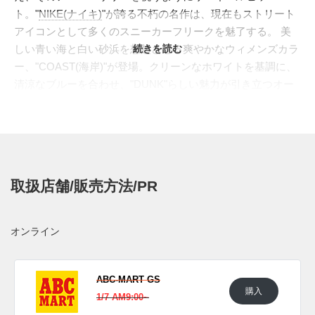
ト。"
NIKE(ナイキ)
"が誇る不朽の名作は、現在もストリート
アイコンとして多くのスニーカーフリークを魅了する。 美
しい青い海と白い砂浜を想起させる爽やかなウィメンズカラ
続きを読む
ー、"COAST(海岸)"が登場。クリーンなホワイトを基調に、
清涼なブルーを合わせ、"DUNK"らしい魅力が引き立つオー
センティックな装いへ。シュータンとヒールのロゴにはイエ
ローでさり気ないブランディングを施した。1999年に発売さ
れた名作"
DUNK HI LE (630335-144)
"を彷彿させ、美麗なカ
ラーブロックが激しい争奪戦を呼びそうだ。
日本国内では2021年1月7日より一部のナイキ取扱店にて発売
取扱店舗/販売方法/PR
予定。価格は12,100円(税込)。 また新たな情報が入り次第、
スニーカーウォーズの
Twitter
や
Facebook
などで報告したい。
オンライン
(pic. atmos)
ABC-MART GS
購入
1/7 AM9:00~