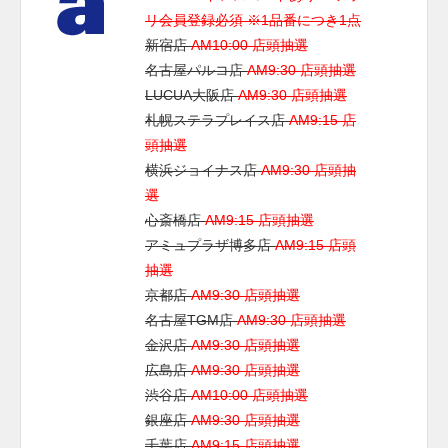
リ会員登録必須 ※1品番につき1点
新宿店
AM10:00 店頭抽選
名古屋パルコ店
AM9:30 店頭抽選
LUCUA大阪店
AM9:30 店頭抽選
札幌ステラプレイス店
AM9:15 店
頭抽選
横浜ジョイナス店
AM9:30 店頭抽
選
心斎橋店
AM9:15 店頭抽選
アミュプラザ博多店
AM9:15 店頭
抽選
京都店
AM9:30 店頭抽選
名古屋TGM店
AM9:30 店頭抽選
金沢店
AM9:30 店頭抽選
広島店
AM9:30 店頭抽選
渋谷店
AM10:00 店頭抽選
銀座店
AM9:30 店頭抽選
千葉店
AM9:15 店頭抽選