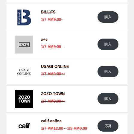
BILLY'S
購入
1/7 AM9:00~
a+s
購入
1/7 AM9:00~
USAGI ONLINE
購入
1/7 AM9:00〜
ZOZO TOWN
購入
1/7 AM9:00〜
calif online
応募
1/7 PM12:00～1/8 AM0:00