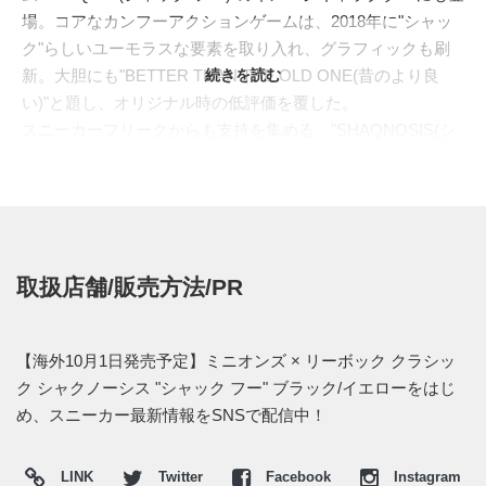
場。コアなカンフーアクションゲームは、2018年に"シャッ
ク"らしいユーモラスな要素を取り入れ、グラフィックも刷
新。大胆にも"BETTER THAN THE OLD ONE(昔のより良
続きを読む
い)"と題し、オリジナル時の低評価を覆した。
スニーカーフリークからも支持を集める、"
SHAQNOSIS(シ
ャックノーシス)
"から、"SHAQ HU"をフィーチャーしたスペ
シャルカラーが登場。スウェード仕立てのアッパーは、"ブ
ルース・リー"の拳法着を彷彿させるイエローとブラックの
コンビネーション。シュータンには"SHAQ HU"のロゴを記
し、ヒールには中国風のデザインを刺繍。インソールには、
取扱店舗/販売方法/PR
2020年に
"REEBOK(リーボック)"とのコラボレーション
が展
開される"MINIONS(ミニオンズ) "が、作中の必殺技"THREE
FINGERS OF DEATH"を操るグラフィックが描かれる。
【海外10月1日発売予定】ミニオンズ × リーボック クラシッ
海外では2020年10月1日より発売予定。価格は160。 また新
ク シャクノーシス "シャック フー" ブラック/イエローをはじ
たな情報が入り次第、スニーカーウォーズの
Twitter
や
め、スニーカー最新情報をSNSで配信中！
Facebook
などで報告したい。
LINK
Twitter
Facebook
Instagram