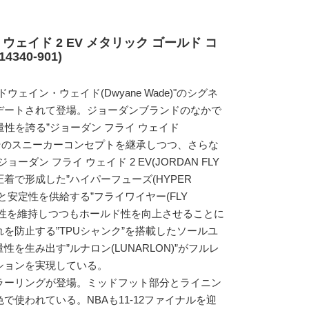
ウェイド 2 EV メタリック ゴールド コ
340-901)
ェイン・ウェイド(Dwyane Wade)"のシグネ
デートされて登場。ジョーダンブランドのなかで
量性を誇る”ジョーダン フライ ウェイド
 2)”。そのスニーカーコンセプトを継承しつつ、さらな
ダン フライ ウェイド 2 EV(JORDAN FLY
に熱圧着で形成した”ハイパーフューズ(HYPER
性と安定性を供給する”フライワイヤー(FLY
軽量性を維持しつつもホールド性を向上させることに
を防止する”TPUシャンク”を搭載したソールユ
を生み出す”ルナロン(LUNARLON)”がフルレ
ションを実現している。
ラーリングが登場。ミッドフット部分とライニン
で使われている。NBAも11-12ファイナルを迎