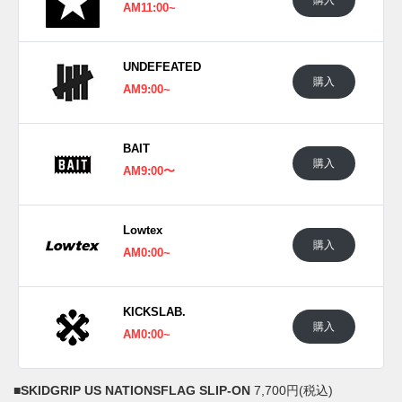
AM11:00~
UNDEFEATED
購入
AM9:00~
BAIT
購入
AM9:00〜
Lowtex
購入
AM0:00~
KICKSLAB.
購入
AM0:00~
■
SKIDGRIP US NATIONSFLAG SLIP-ON
7,700円(税込)