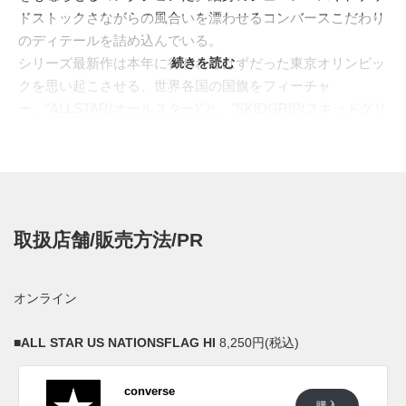
ドストックさながらの風合いを漂わせるコンバースこだわり
のディテールを詰め込んでいる。
シリーズ最新作は本年に行われるはずだった東京オリンピッ
続きを読む
クを思い起こさせる、世界各国の国旗をフィーチャ
ー。"
ALLSTAR(オールスター)
"と、"SKIDGRIP(スキッドグリ
ップ)"の2型がラインナップされた。ウォッシュ加工を施した
キャンバス地には世界10ヶ国(日本、アイルランド、アメリ
カ、アルゼンチン、イギリス、イタリア、ギリシャ、ドイ
ツ、ブラジル、メキシコ)の国旗をプリント。オリジナルの
レトロなタッチの万国旗がヴィンテージ感を醸し出してい
取扱店舗/販売方法/PR
る。
日本国内では2020年5月よりコンバース取扱店にて発売予
定。価格はALL STAR US NATIONSFLAG HIが8,250円(税
オンライン
込)、SKIDGRIP US NATIONSFLAG SLIP-ONが7,700円(税
込)。 また新たな情報が入り次第、スニーカーウォーズの
■
ALL STAR US NATIONSFLAG HI
8,250円(税込)
Twitter
や
Facebook
などで報告したい。
converse
(pic. CONVERSE)
購入