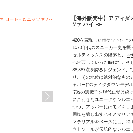
【海外販売中】アディダス 
ツァ ハイ RF
420を表現したポケット付き
1970年代のスニーカー史を
セルティックスの隆盛と、"
a
へ台頭していった時代だ。そ
38,887点を誇るレジェンド
り、その地位は絶対的なもの
ャバー)
"のテイクダウンモデルと
’70sの遺伝子を現代に受け継
に合わせたユニークなシルエ
つつ、アッパーにはモノをし
囲気を醸し出すハイとマリフ
マテリアルをベースにし、特
ウトソールが伝統的なシルエッ