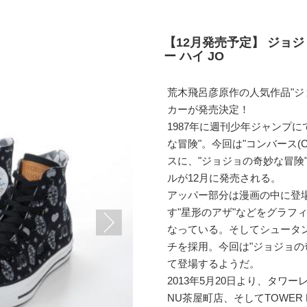
【12月発売予定】 ジョジ
ー ハイ JO
荒木飛呂彦原作の人気作品"ジ
カーが発売決定！
1987年に週刊少年ジャンプ
な冒険"。今回は"コンバース(CON
スに、"ジョジョの奇妙な冒険
ルが12月に発売される。
アッパー部分は漫画の中に登場
す"星形のアザ"などをグラフ
なっている。そしてシュータン部分
チを採用。今回は"ジョジョの
て登場するようだ。
2013年5月20日より、タ
NU茶屋町店、そしてTOWER 