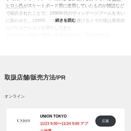
ヒロシ氏
がスケートボード用に使用していたものが雑誌など
で紹介されたことで、1990年代のヴィンテージブームを大い
に賑わせた。1998年、ついに復刻を遂げるとその後は爆発的
続きを読む
にバリエーションを増やしてきた。
今シーズンNBAに復帰し活躍を続ける、"
CARMELO
ANTHONY(カーメロ・アンソニー)
"などを輩出したカレッジ
バスケットの名門、シラキュース大学のチームカラー、オレ
ンジを用いたオリジナルカラーがラインナップされた。1998
年の復刻時にはハイカットのみのリリースであったが、その
後、"
NIKE iD(現NIKE BY YOU)
"で再現でき、NIKE SBからは
取扱店舗/販売方法/PR
2017年に素材を変更したバージョン
などが出たものの、ロー
カットでの、"シラキュース"カラーは初復刻だ。80年代前半
のシンプルなデザインを飾る鮮やかなカラーが、スニーカー
オンライン
カルチャーを騒がせるダンクの真骨頂を見せてくれる。
海外では2020年2月15日よりナイキ取扱店にて発売予定。そ
の他の取扱店情報は分かり次第、スニーカーウォーズの
UNION TOKYO
応募
Twitter
や
Facebook
などで報告したい。
11/23 9:00〜11/24 9:00 アプ