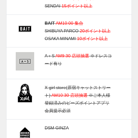
SENDAI
15ポイント以上
BAIT
AM10:00 集合
SHIBUYA PARCO
20ポイント以上
OSAKA MINAMI
10ポイント以上
A＋S
AM9:30 店頭抽選
※ドレスコ
ード有り
X-girl store(原宿キャットストリー
ト)
AM10:30 店頭抽選
※ご本人様
登録済みのビーズポイントアプリ
会員提示必須
DSM GINZA