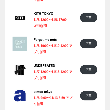
リ抽選
UPDATE
日本国内では2020年3月14日よりナイキ取扱店にて発売予
KITH TOKYO
定。価格は13,200円(税込)。
応募
11/8 12:00〜11/8 17:00
WEB抽選
UPDATE
日本国内では2022年11月14日よりナイキ取扱店にて再販予
Forget-me-nots
定。 新たな情報が分かり次第、スニーカーウォーズの
Twitter
応募
11/8 19:00〜11/10 12:00 ア
や
Facebook
などで報告したい。
プリ抽選
(pic. lacedbrisbane)
UNDEFEATED
応募
11/7 12:00〜11/13 12:00 ア
プリ抽選
atmos tokyo
応募
11/8 9:00〜11/13 8:59 アプ
リ抽選