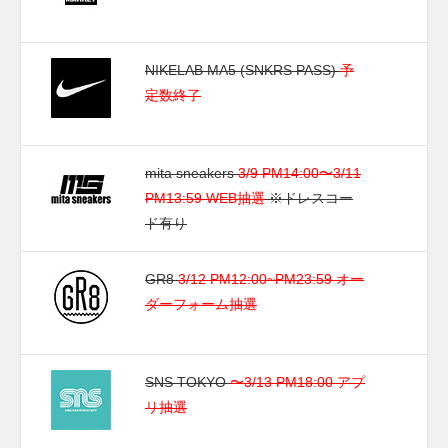
NIKELAB MA5 (SNKRS PASS)
予
定数終了
mita sneakers
3/9 PM14:00〜3/11
PM13:59 WEB抽選
※ドレスコー
ド有り
GR8
3/12 PM12:00~PM23:59 オー
ダーフォーム抽選
SNS TOKYO
〜3/13 PM18:00 アプ
リ抽選