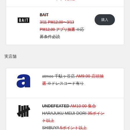
BAIT
購入
3/11 PM12:00〜3/13
※応
PM12:00 アプリ抽選
募条件必読
実店舗
atmos 千駄ヶ谷店
AM9:00 店頭抽
選
※ドレスコード有り
UNDEFEATED
AM10:00 集合
HARAJUKU MEIJI DORI
35ポイン
ト以上
SHIBUYA
5ポイント以上