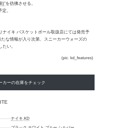
)"
を彷彿させる。
予定。
日よりナイキ バスケットボール取扱店にては発売予
)。 新たな情報が入り次第、スニーカーウォーズの
したい。
(pic. kd_features)
ーカーの在庫をチェック
ITE
ナイキ
,
KD
ブラック
,
ホワイト
,
ブルー
,
シルバー