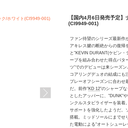
【国内4月6日発売予定】ナイ
(CI9949-001)
ファン待望のシリーズ最新作
アキレス腱の断絶からの復帰を
と"KEVIN DURANT(ケ
ーブを組み合わせた得点パター
ツ"でのデビューは来シーズン
コアリングデュオの結成にも
プレーオフシーズンに合わせ
だ。前作"
KD 12
"のシャープ
としたアッパーに、"DUNK"や"
ンクルスタビライザーを装着。
サポートを強化したようだ。
搭載。ミッドソールにまでせり
た電動による"オートシューレ