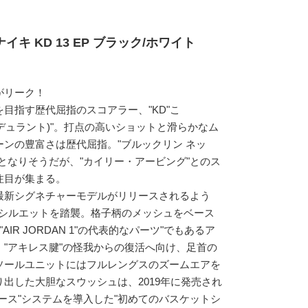
キ KD 13 EP ブラック/ホワイト
がリーク！
目指す歴代屈指のスコアラー、"KD"こ
ビン・デュラント)"。打点の高いショットと滑らかなム
ンの豊富さは歴代屈指。"ブルックリン ネッ
となりそうだが、"カイリー・アービング"とのス
注目が集まる。
最新シグネチャーモデルがリリースされるよう
なシルエットを踏襲。格子柄のメッシュをベース
AIR JORDAN 1"の代表的なパーツ"でもあるア
"アキレス腱"の怪我からの復活へ向け、足首の
ソールユニットにはフルレングスのズームエアを
出した大胆なスウッシュは、2019年に発売され
ース"システムを導入した"初めてのバスケットシ