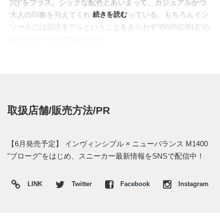
穴)"をプラス。シックな配色とあいまって、カジュアルかつ
大人の印象を与えてくれる一足となっている。もちろんイン
続きを読む
ソールには別注モデルということをあらわす"INVINCIBLE"の
ロゴがゴールドで刻印される。
発売は2013年6月発売予定とのこと。ちなみに今回のスニー
カー情報と写真は、現在発売の
SHOES MASTER VOL. 19
に
掲載されているそうだ。
取扱店舗/販売方法/PR
【6月発売予定】 インヴィンシブル × ニューバランス M1400
"ブローグ"をはじめ、スニーカー最新情報をSNSで配信中！
LINK
Twitter
Facebook
Instagram