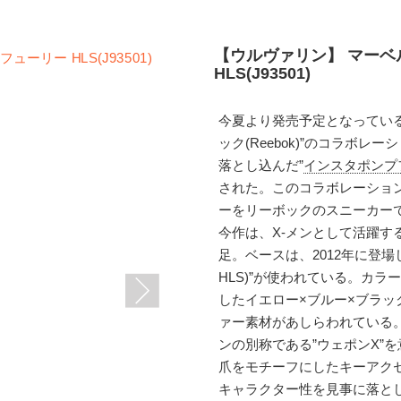
【ウルヴァリン】 マーベル
HLS(J93501)
今夏より発売予定となっている”マー
ック(Reebok)”のコラボ
落とし込んだ”
インスタポンプフュ
された。このコラボレーショ
ーをリーボックのスニーカー
今作は、X-メンとして活躍する"
足。ベースは、2012年に登場した
HLS)”が使われている。カ
したイエロー×ブルー×ブラ
ァー素材があしらわれている
ンの別称である”ウェポンX”
爪をモチーフにしたキーアク
キャラクター性を見事に落と