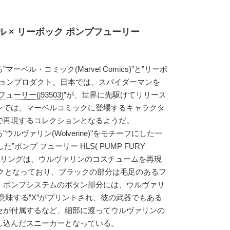
 × リーボック ポンプフューリー
ベル・コミック(Marvel Comics)”と”リーボ
レーションプロダクト。日本では、スパイダーマンを
ーリー(j93503)
”が、世界に先駆けてリリース
ンでは、マーベルコミックに登場するキャラクタ
で再現するコレクションとなるようだ。
ウルヴァリン(Wolverine)"をモチーフにした一
”ポンプ フューリー HLS( PUMP FURY
ラーリングは、ウルヴァリンのコスチュームを再現
ックとなっており、ブラックの部分は毛足のあるフ
。ポンプシステムのボタン部分には、ウルヴァリ
を意味する”X”がプリントされ、彼の武器でもある
セが付属するなど、細部に渡ってウルヴァリンの
し込んだスニーカーとなっている。