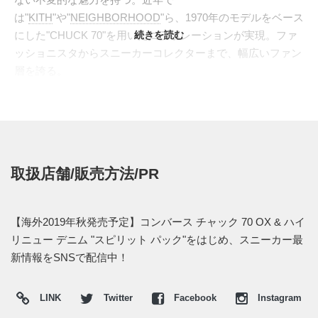
は"
KITH
"や"
NEIGHBORHOOD
"ら、1970年のモデルをベース
にした"CHUCK 70"を用いたコラボレーションが実現。ファ
続きを読む
ッショニスタからスニーカーコレクターまで、幅広いファン
層を誇る。
無数のカラーバリエーションが存在する中、"デニムの美し
さ"を強調するコレクションが登場。シューズのアウトサイ
ドからシュータン、インサイドへと3段階の濃淡でパネリン
グ。鮮やかなデニムの切り返しとオーセンティックなスタイ
ルを構築するソールからトゥへの美しいラインとのコントラ
取扱店舗/販売方法/PR
ストが引き立つ。同じ配色パターンで"HI"と"LOW”がライン
ナップ。
海外では2019年秋頃より発売予定。新たな情報がつかめ次
【海外2019年秋発売予定】コンバース チャック 70 OX & ハイ
第、スニーカーウォーズの
LINE@
で報告したい。
リニュー デニム "スピリット パック"をはじめ、スニーカー最
新情報をSNSで配信中！
(pic. CONVERSE)
LINK
Twitter
Facebook
Instagram