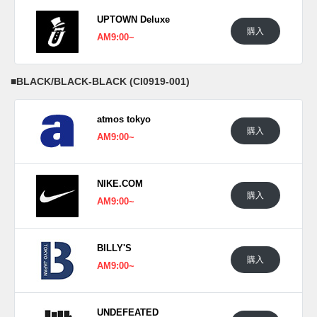
UPTOWN Deluxe
購入
AM9:00~
■
BLACK/BLACK-BLACK (CI0919-001)
atmos tokyo
購入
AM9:00~
NIKE.COM
購入
AM9:00~
BILLY'S
購入
AM9:00~
UNDEFEATED