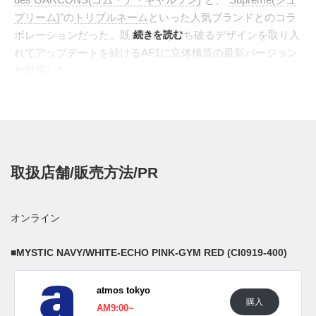
プリーム)
"の
トリプルネーム
といった人気ブランドとのコラ
ボレーションだった。既成概念を打ち破るデザインを取り入
続きを読む
れてアップデートを続けるAF1に立体構造の最新バージョン
が登場した。
"SHADOW(シャドウ)"と名付けられたニューバージョンの
AF1はアイステイ、トウガード、スウッシュ、ヒールタブ、
そしてミッドソールと随所に二重のレイヤードが施された。
ヒールには前衛的なスタイルとは対照的なクラシックな筆記
体ロゴを採用。ソールはファイロンを用いた軽量
取扱店舗/販売方法/PR
な、"UPSTEP(アップステップ)"でAF1らしからぬ軽やかな履
き心地を実現した。
海外では近日中に発売を予定している。
オンライン
UPDATE
■
MYSTIC NAVY/WHITE-ECHO PINK-GYM RED (CI0919-400)
日本国内では2019年12月1日よりナイキ取扱店にて発売予
定。価格は13,200円(税込)。 また新たな情報が入り次第、ス
atmos tokyo
ニーカーウォーズの
LINE@
などで報告したい。
購入
AM9:00~