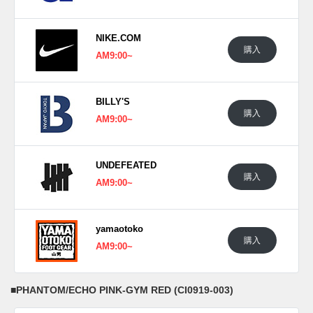
■
MYSTIC NAVY/WHITE-ECHO PINK-GYM RED (CI0919-
400)
NIKE.COM
購入
■
PHANTOM/ECHO PINK-GYM RED (CI0919-003)
AM9:00~
■
BLACK/BLACK-BLACK (CI0919-001)
BILLY'S
購入
AM9:00~
UNDEFEATED
購入
AM9:00~
yamaotoko
購入
AM9:00~
■
PHANTOM/ECHO PINK-GYM RED (CI0919-003)