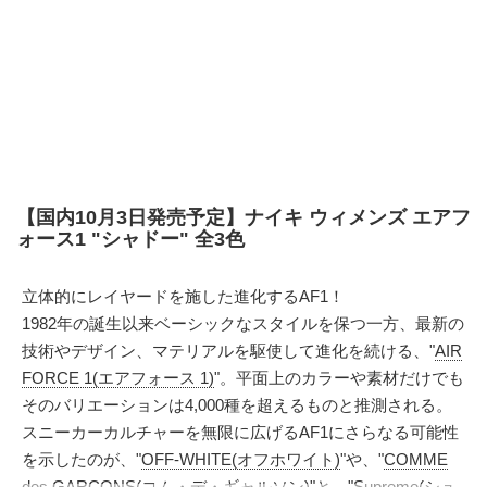
【国内10月3日発売予定】ナイキ ウィメンズ エアフ
ォース1 "シャドー" 全3色
立体的にレイヤードを施した進化するAF1！
1982年の誕生以来ベーシックなスタイルを保つ一方、最新の
技術やデザイン、マテリアルを駆使して進化を続ける、"
AIR
FORCE 1(エアフォース 1)
"。平面上のカラーや素材だけでも
そのバリエーションは4,000種を超えるものと推測される。
スニーカーカルチャーを無限に広げるAF1にさらなる可能性
を示したのが、"
OFF-WHITE(オフホワイト)
"や、"
COMME
des GARCONS(コム・デ・ギャルソン)
"と、"
Supreme(シュ