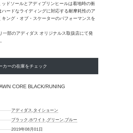
ミッドソールとアディプリンヒールは着地時の衝
はハードなライディングに対応する耐摩耗性のア
くキング・オブ・スケーターのパフォーマンスを
日より一部のアディダス オリジナルス取扱店にて発
)。
ーカーの在庫をチェック
HAWN CORE BLACK/RUNING
アディダス
,
タイショーン
ブラック
,
ホワイト
,
グリーン
,
ブルー
2019年08月01日