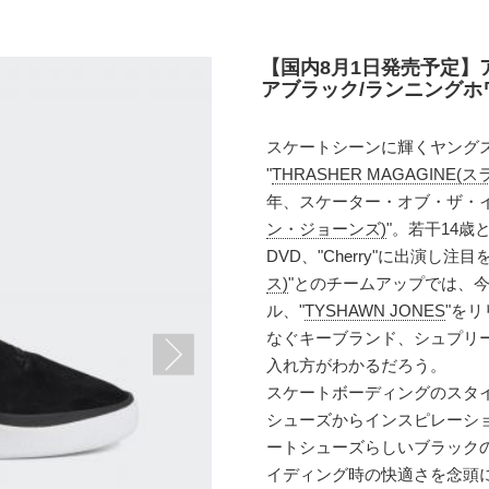
【国内8月1日発売予定】
アブラック/ランニングホワイ
スケートシーンに輝くヤング
"
THRASHER MAGAGINE
年、スケーター・オブ・ザ・イ
ン・ジョーンズ)
"。若干14歳
DVD、"Cherry"に出演し注
ス)
"とのチームアップでは、
ル、"
TYSHAWN JONES
"を
なぐキーブランド、シュプリ
入れ方がわかるだろう。
スケートボーディングのスタ
シューズからインスピレーショ
ートシューズらしいブラック
イディング時の快適さを念頭