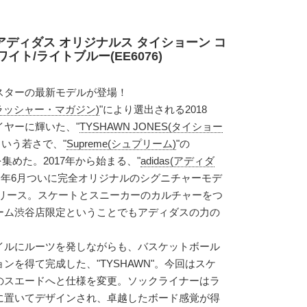
アディダス オリジナルス タイショーン コ
ト/ライトブルー(EE6076)
スターの最新モデルが登場！
(スラッシャー・マガジン)
"により選出される2018
ヤーに輝いた、"
TYSHAWN JONES(タイショー
という若さで、"
Supreme(シュプリーム)
"の
目を集めた。2017年から始まる、"
adidas(アディダ
今年6月ついに完全オリジナルのシグニチャーモデ
リリース。スケートとスニーカーのカルチャーをつ
ーム渋谷店限定ということでもアディダスの力の
イルにルーツを発しながらも、バスケットボール
ンを得て完成した、"TYSHAWN"。今回はスケ
のスエードへと仕様を変更。ソックライナーはラ
に置いてデザインされ、卓越したボード感覚が得