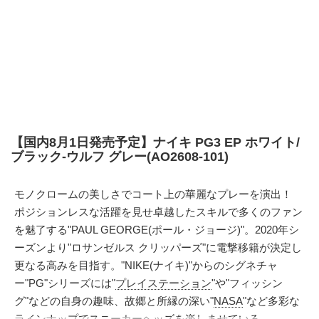
【国内8月1日発売予定】ナイキ PG3 EP ホワイト/
ブラック-ウルフ グレー(AO2608-101)
モノクロームの美しさでコート上の華麗なプレーを演出！
ポジションレスな活躍を見せ卓越したスキルで多くのファン
を魅了する"PAUL GEORGE(ポール・ジョージ)"。2020年シ
ーズンより"ロサンゼルス クリッパーズ"に電撃移籍が決定し
更なる高みを目指す。"NIKE(ナイキ)"からのシグネチャ
ー"PG"シリーズには"
プレイステーション
"や"フィッシン
グ"などの自身の趣味、故郷と所縁の深い"
NASA
"など多彩な
ラインナップでスニーカーヘッズを楽しませている。