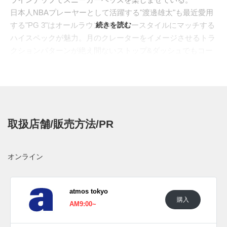
日本人NBAプレーヤーとして活躍する"渡邊雄太"も最近愛用
する"PG 3"はオールラウンドなプレースタイルにマッチする
続きを読む
ハイスペックが魅力。月のクレーターをイメージさせるトラ
クションパターンが絶え間ないストップ&ダッシュでもコー
トを的確に掴む。パットを内蔵するアンクル部には耐久性に
優れたナイロンをあしらいサポート性が向上。柔らかなフォ
ームミッドソールには反発性に優れた"ZOOM AIR"を搭載し
優れた接地感を誇る。メッシュ仕立てのアッパーはあらゆる
ユニフォームに対応するシンプルなモノトーン仕様とし、足
取扱店舗/販売方法/PR
型にはアジア人向けの"EP"ラストを採用しているため日本人
ボーラーにも愛用者を増やしそうだ。
日本国内では2019年8月1日よりナイキ バスケットボール取
オンライン
扱店にて発売予定。価格は14,040円(税込)。 新たな情報がつ
かめ次第、スニーカーウォーズの
LINE@
で報告したい。
atmos tokyo
(pic. atmos)
購入
AM9:00~