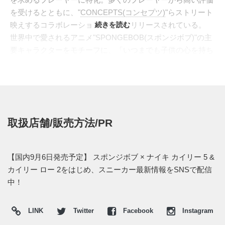
を受けるとともに、"
CONCEPTS(コンセプツ)
"らストリート
映えするコラボレーションモデルもリリースされている。
続きを読む
世界中で愛されるアニメ"SPONGEBOB(スポンジボブ)"の主
要キャラクターをモチーフに、「いつまでも子供の心を持ち
続けたい」と語るアービングに相応しいコラボレーションが
展開される。"KYRIE 5"からは主人公のイエローボディを表
現した"スポンジボブ"、フェミニンなピンクをまとう"パトリ
ック"、爽やかなエメラルドグリーンが目を引く"イカル
ド"、
"KYRIE LOW 2
"からはピンクの花のモチーフを加え
取扱店舗/販売方法/PR
た"サンディ"とビビッドなマルチカラーブロックが目を引
く"カーニ"が登場する。いずれもキャラクターの特徴を捉え
たディティールや装飾を散りばめ、アニメファン、スニーカ
【国内9月6日発売予定】 スポンジボブ × ナイキ カイリー 5 &
ーコレクター双方から注目を集めそうだ。
カイリー ロー 2をはじめ、スニーカー最新情報をSNSで配信
海外では近日発売予定。
中！
UPDATE
LINK
Twitter
Facebook
Instagram
海外では2019年8月10日より発売予定。価格はKYRIE 5が