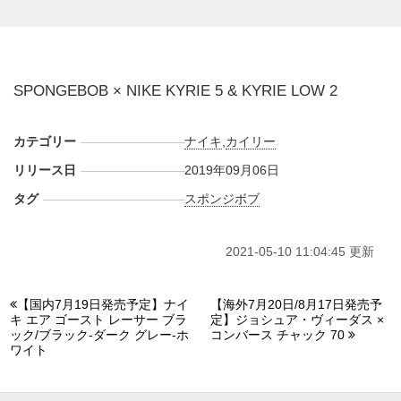
$130、KYRIE LOW 2が$110。 日本国内でのリリース情報が
入り次第、スニーカーウォーズの
LINE@
で報告したい。
UPDATE
SPONGEBOB × NIKE KYRIE 5 & KYRIE LOW 2
発売日が2019年9月6日に変更された。取扱店情報は改めて追
記予定。
カテゴリー
ナイキ
,
カイリー
(pic. rocnationsports)
リリース日
2019年09月06日
タグ
スポンジボブ
2021-05-10 11:04:45 更新
【国内7月19日発売予定】ナイ
【海外7月20日/8月17日発売予
キ エア ゴースト レーサー ブラ
定】ジョシュア・ヴィーダス ×
ック/ブラック-ダーク グレー-ホ
コンバース チャック 70
ワイト