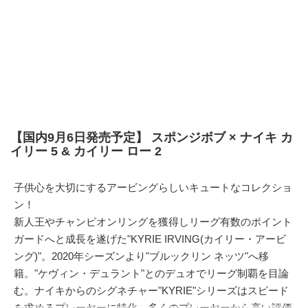
【国内9月6日発売予定】 スポンジボブ × ナイキ カ
イリー 5 & カイリー ロー 2
子供心を大切にするアービングらしいキュートなコレクショ
ン！
新人王やチャンピオンリングを獲得しリーグ有数のポイント
ガードへと成長を遂げた"KYRIE IRVING(カイリー・アービ
ング)"。2020年シーズンより"ブルックリン ネッツ"へ移
籍。"ケヴィン・デュラント"とのデュオでリーグ制覇を目論
む。ナイキからのシグネチャー"KYRIE"シリーズはスピード
を求めるプレーヤーに特化。多くのプレーヤーから高い評価