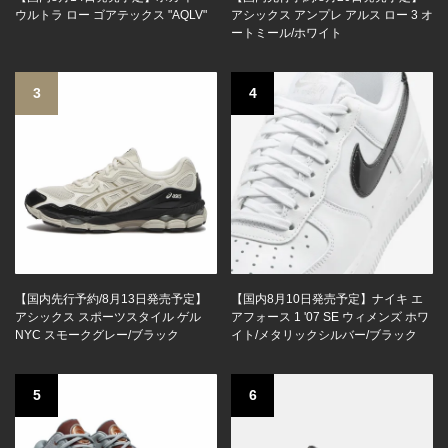
ウルトラ ロー ゴアテックス "AQLV"
アシックス アンプレ アルス ロー 3 オ
ートミール/ホワイト
3
4
【国内先行予約/8月13日発売予定】
【国内8月10日発売予定】ナイキ エ
アシックス スポーツスタイル ゲル
アフォース 1 '07 SE ウィメンズ ホワ
NYC スモークグレー/ブラック
イト/メタリックシルバー/ブラック
5
6