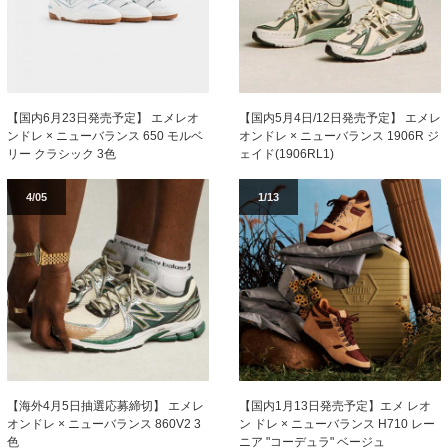
【国内6月23日発売予定】 エメレオ
【国内5月4日/12日発売予定】 エメレ
ンドレ × ニューバランス 650 モルベ
オンドレ × ニューバランス 1906R ジ
リー クラシック 3色
ェイド(1906RL1)
4/05
1/13
【海外4月5日抽選応募締切】 エメレ
【国内1月13日発売予定】エメ レオ
オンドレ × ニューバランス 860V2 3
ン ドレ × ニューバランス H710 レー
色
ニア "コーデュラ" ベージュ