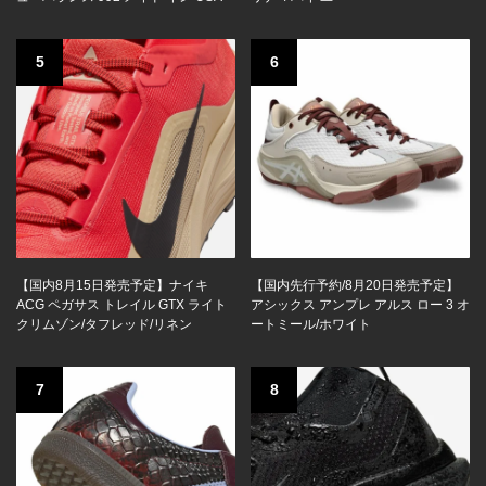
5
6
【国内8月15日発売予定】ナイキ
【国内先行予約/8月20日発売予定】
ACG ペガサス トレイル GTX ライト
アシックス アンプレ アルス ロー 3 オ
クリムゾン/タフレッド/リネン
ートミール/ホワイト
7
8