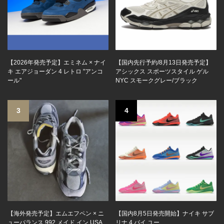
【2026年発売予定】エミネム × ナイ
【国内先行予約/8月13日発売予定】
キ エアジョーダン 4 レトロ "アンコ
アシックス スポーツスタイル ゲル
ール"
NYC スモークグレー/ブラック
3
4
【海外発売予定】エムエフペン × ニ
【国内8月5日発売開始】ナイキ サブ
ューバランス 992 メイド イン USA
リナ 4 バイ ユー