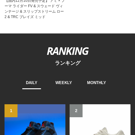
【国内12月10日発売予定】 アミ × プ
ーマ ライダー FV & スウェード ヴィ
ンテージ & スリップストリーム ロー
2 & TRC ブレイズ ミッド
RANKING
ランキング
DAILY
WEEKLY
MONTHLY
1
2