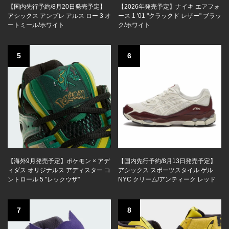
【国内先行予約/8月20日発売予定】
【2026年発売予定】ナイキ エアフォ
アシックス アンプレ アルス ロー 3 オ
ース 1 '01 "クラックド レザー" ブラッ
ートミール/ホワイト
ク/ホワイト
5
6
【海外9月発売予定】ポケモン × アデ
【国内先行予約/8月13日発売予定】
ィダス オリジナルス アディスター コ
アシックス スポーツスタイル ゲル
ントロール 5 "レックウザ"
NYC クリーム/アンティーク レッド
7
8