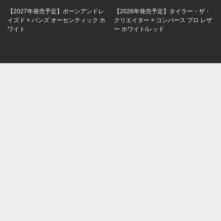
【2027年発売予定】ボーンアンドレ
【2026年発売予定】タイラー・ザ・
イズド × バンズ オーセンティック ホ
クリエイター × コンバース プロ レザ
ワイト
ー ホワイト/レッド