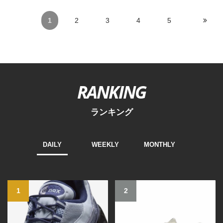
1
2
3
4
5
RANKING
ランキング
DAILY
WEEKLY
MONTHLY
1
2