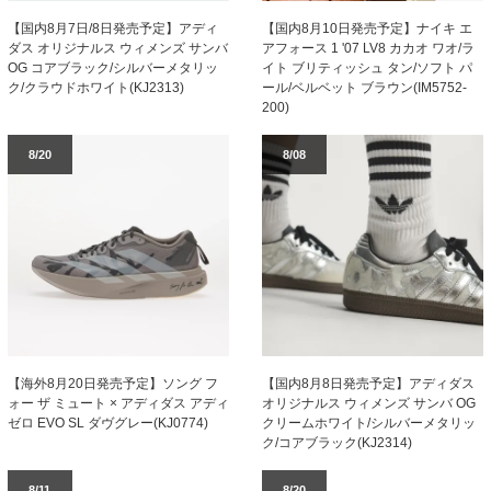
【国内8月7日/8日発売予定】アディ
【国内8月10日発売予定】ナイキ エ
ダス オリジナルス ウィメンズ サンバ
アフォース 1 '07 LV8 カカオ ワオ/ラ
OG コアブラック/シルバーメタリッ
イト ブリティッシュ タン/ソフト パ
ク/クラウドホワイト(KJ2313)
ール/ベルベット ブラウン(IM5752-
200)
8/20
8/08
【海外8月20日発売予定】ソング フ
【国内8月8日発売予定】アディダス
ォー ザ ミュート × アディダス アディ
オリジナルス ウィメンズ サンバ OG
ゼロ EVO SL ダヴグレー(KJ0774)
クリームホワイト/シルバーメタリッ
ク/コアブラック(KJ2314)
8/11
8/20