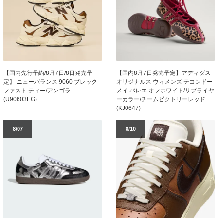
【国内先行予約/8月7日/8日発売予
【国内8月7日発売予定】アディダス
定】 ニューバランス 9060 ブレック
オリジナルス ウィメンズ テコンドー
ファスト ティー/アンゴラ
メイ バレエ オフホワイト/サプライヤ
(U90603EG)
ーカラー/チームビクトリーレッド
(KJ0647)
8/07
8/10