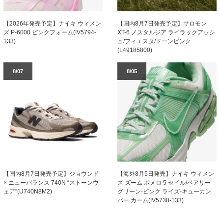
【2026年発売予定】ナイキ ウィメン
【国内8月7日発売予定】サロモン
ズ P-6000 ピンクフォーム(IV5794-
XT-6 ノスタルジア ライラックアッシ
133)
ュ/フィエスタ/ドーンピンク
(L49185800)
8/07
8/05
【国内8月7日発売予定】ジョウンド
【海外8月5日発売】ナイキ ウィメン
× ニューバランス 740N “ストーンウ
ズ ズーム ボメロ 5 セイル/ベアリー
ェア”(U740N8M2)
グリーン-ピンク ライズ-キューカン
バー カーム(IV5738-133)