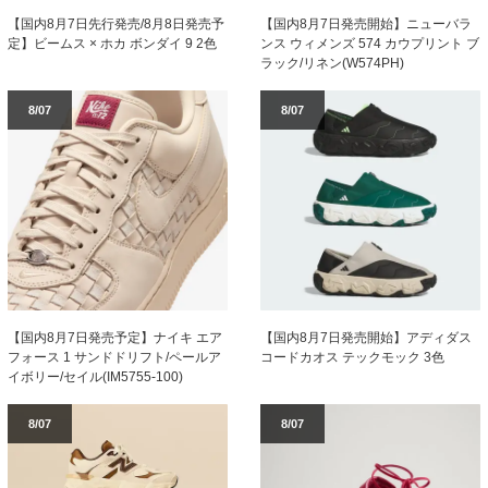
【国内8月7日先行発売/8月8日発売予
【国内8月7日発売開始】ニューバラ
定】ビームス × ホカ ボンダイ 9 2色
ンス ウィメンズ 574 カウプリント ブ
ラック/リネン(W574PH)
8/07
8/07
【国内8月7日発売予定】ナイキ エア
【国内8月7日発売開始】アディダス
フォース 1 サンドドリフト/ペールア
コードカオス テックモック 3色
イボリー/セイル(IM5755-100)
8/07
8/07