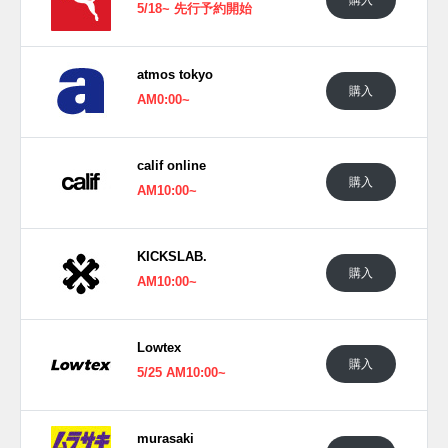
5/18~ 先行予約開始
■
SUEDE (369396-01)
15,120円(税込)
■
CALI-0 (369399-01)
17,280円(税込)
atmos tokyo
購入
■
CLYDE (369397-02)
17,280円(税込)
AM0:00~
(pic.
sneakerfreaker
, diamondsupplyco)
calif online
購入
AM10:00~
KICKSLAB.
購入
AM10:00~
Lowtex
購入
5/25 AM10:00~
murasaki