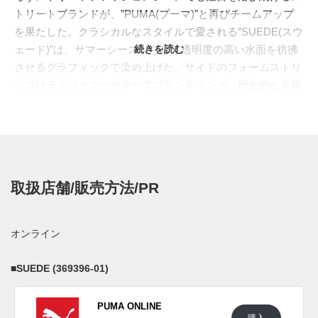
トリートブランドが、”PUMA(プーマ)”と再びチームアップ
を果たした。クラシカルなスタイルで愛される”SUEDE(スウ
ェード)”は、サマーシーズンらしく透明度の高い水面を彷彿
続きを読む
させるグラフィックで染め上げた。サイドのフォームストリ
ップはティファニーカラーでブランディング。歴史的な名作
の”CLYDE(クライド)”はスケーター仕様へアップデート。耐
久性に優れたキャンバス時に、爪先にはトゥキャップを取り
付けて補強。サイドのフォームストリップは左右非対称カラ
ーに染め上げた。もう一方の80年代をイメージしてデザイン
されたレトロな魅力を放つ”CALI-0(カリ0)”は、クリーンな雰
取扱店舗/販売方法/PR
囲気を最大限引き出すホワイトのタンプブレザーで構築。半
透明のアイスソールを履かせることで見た目にも涼しさをプ
ラスした。各モデルともにヒールのF.O.Tにはダイヤモンド
オンライン
のロゴが輝かしく配置、センスの良いこだわりが詰まったス
ニーカーとなっている。
■
SUEDE (369396-01)
日本国内では2019年5月18日よりプーマのオンラインにて先
行予約開始予定。2019年5月25日発売予定。 新たな情報が入
PUMA ONLINE
り次第、スニーカーウォーズの
LINE@
などで報告したい。
購入