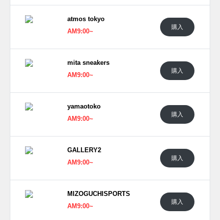
2019年2月9日よりNIKE＋SNKRSにて発売予定。
atmos tokyo
購入
(pic.
brkicks
, sneakersnstuff)
AM9:00~
mita sneakers
購入
AM9:00~
yamaotoko
購入
AM9:00~
GALLERY2
購入
AM9:00~
MIZOGUCHISPORTS
購入
AM9:00~