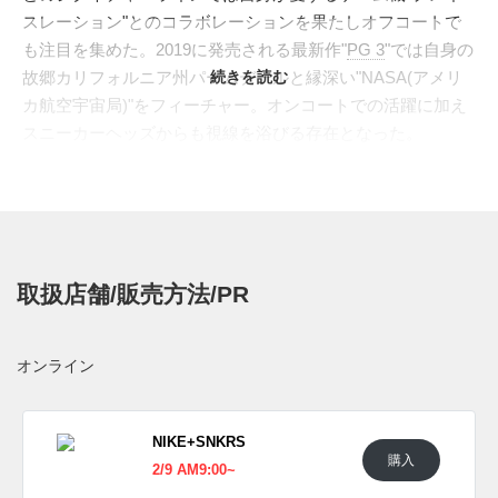
スレーション"とのコラボレーションを果たしオフコートで
も注目を集めた。2019に発売される最新作"
PG 3
"では自身の
故郷カリフォルニア州パームデールと縁深い"NASA(アメリ
続きを読む
カ航空宇宙局)"をフィーチャー。オンコートでの活躍に加え
スニーカーヘッズからも視線を浴びる存在となった。
本作はアフリカ系アメリカ人の歴史を振り返る2019年
"ブラ
ック ヒストリー マンス (BHM)"
コレクション。複雑なルーツ
を持つアフリカ中央部"コンゴ"の文化から着想を得た。アン
クル部には左右で異なる色鮮やかなグラフィックパターンで
装飾しヒールには"BHM"のロゴをセット。ライニングを染め
取扱店舗/販売方法/PR
る美しいスカイブルーとヒールパーツのイエロー、レッド
は"コンゴ民主共和国"のナショナルフラッグを思わせる。
国内では2019年2月3日より、YAMAOTOKO FOOTGEARな
オンライン
どナイキ取扱店にて発売予定。価格は14,040円(税込)。
国内では2019年2月1日発売予定。価格16,740円(税込)。
NIKE+SNKRS
購入
2/9 AM9:00~
UPDATE