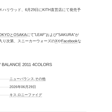
TH ハリウッド、6月29日にKITH直営店にて発売予
TOKYOとOSAKA
にて"LEAF"および"SAKURA"が
が入り次第、スニーカーウォーズの
X
や
Facebook
な
W BALANCE 2011 4COLORS
ニューバランス
,
その他
2026年06月29日
キス
,
ロニーファイグ