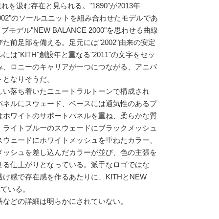
流れを汲む存在と見られる。"1890"が2013年
"2002"のソールユニットを組み合わせたモデルであ
ブモデル"NEW BALANCE 2000"を思わせる曲線
た前足部を備える。足元には"2002"由来の安定
"KITH"創設年と重なる"2011"の文字をセッ
み、ロニーのキャリアが一つにつながる、アニバ
トとなりそうだ。
しい落ち着いたニュートラルトーンで構成され
パネルにスウェード、ベースには通気性のあるプ
はホワイトのサポートパネルを重ね、柔らかな質
。ライトブルーのスウェードにブラックメッシュ
スウェードにホワイトメッシュを重ねたカラー、
メッシュを差し込んだカラーが並び、色の主張を
せる仕上がりとなっている。派手なロゴではな
け感で存在感を作るあたりに、KITHとNEW
れている。
番などの詳細は明らかにされていない。