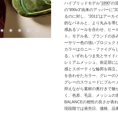
ハイブリッドモデル"
1890
"の
の"890v3"由来のアッパーに
るのに対し、"2011"はアーカイ
的なパネルと、より丸みを帯び
感あるソールを合わせ、ヒールには
ト。モデル名、ブランドの歩
ーサリー色の強いプロジェク
カラーはロニー・ファイグら
る。いずれもつま先とサイド
レミアムメッシュ、前足部に
感とスポーティな輪郭を両立
を合わせたカラー、グレーの
グレーのスウェードにブルー
抑えながら素材の奥行きで魅
く、色差、毛足、メッシュの透
BALANCEの相性の良さが表
現段階では発売日、価格、品