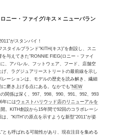
ロニー・ファイグ/キス × ニューバラン
"2011"がスタンバイ！
スタイルブランド"KITH(キス)"を創設し、スニ
与えてきた"RONNIE FIEG(ロニー・ファイ
点に、アパレル、フットウェア、フード、店舗空
上げ、ラグジュアリーストリートの最前線を示し
ボレーションは、モデルの歴史を読み解き、繊細
的に磨き上げる点にある。なかでも"
NEW
との関係は深く、997、998、990、991、992、993
6年には
ウェストハリウッド店のリニューアルを
開。KITH創設から15年間で92回のコラボレーシ
"KITH"の原点を示すような新型"2011"が姿
2011"とも呼ばれる可能性があり、現在注目を集める