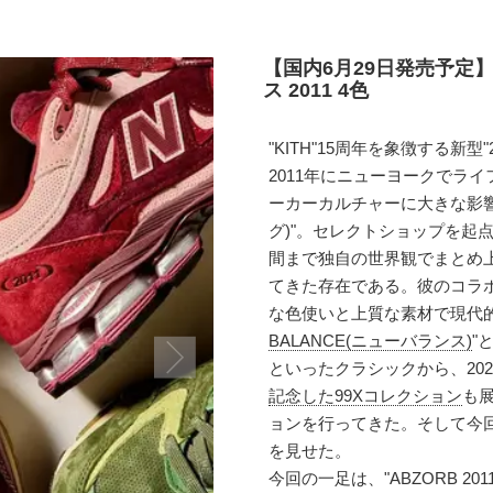
【国内6月29日発売予定】
ス 2011 4色
"KITH"15周年を象徴する新型
2011年にニューヨークでライフ
ーカーカルチャーに大きな影響を
グ)"。セレクトショップを起
間まで独自の世界観でまとめ
てきた存在である。彼のコラ
な色使いと上質な素材で現代
BALANCE(ニューバランス)
"
といったクラシックから、202
記念した99Xコレクション
も展
ョンを行ってきた。そして今回は、
を見せた。
今回の一足は、"ABZORB 