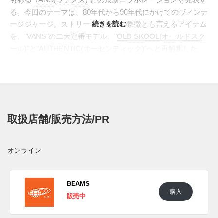
る。今回のテーマは、80年代から90年代にかけてのヴィンテ
ージジャージ。ストリートウェアの象徴とも言えるアイテム
続きを読む
を、"VANS"の二大定番モデル、"
OLD SKOOL(オールドスク
ール)
"と"
AUTHENTIC(オーセンティック)
"へと再解釈した。
アッパーには、ジャージを彷彿とさせる光沢のあるナイロン
素材を採用。つま先やサイド、タン部分にはフォーム素材を
内蔵することで、当時のウェアが持つ、立体的でボリューミ
ーなシルエットを巧みに表現している。ライニングには通気
性の良いメッシュを、シューレースにはリフレクターを編み
取扱店舗/販売方法/PR
込んだロープレースを使用するなど、機能的なディテールも
光る。シュータンには、手書き風のロゴをあしらったウーブ
ンラベルを配置し、ノスタルジックな雰囲気を演出。"オー
オンライン
ルドスクール"の象徴であるサイドストライプには、生地の
端をギザギザにカットしたピンキングカットを施し、ジャー
ジのディテールを再現。二つのブランドが持つアメリカンカ
BEAMS
購入
ジュアルのヘリテージと、ストリートへの深い洞察が見事に
販売中
融合した、特別なコレクションとなっている。