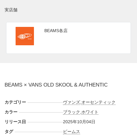
日本国内では2025年10月4日に BEAMS 取扱店およびビーム
ス公式オンラインにて発売予定。価格はオールドスクールが
実店舗
13,200円、オーセンティックが12,100円（税込）。また新た
な情報が入り次第、スニーカーウォーズの
X
や
Facebook
など
BEAMS各店
で報告したい。
■
OLD SKOOL (VN000E9TBPB)
■
AUTHENTIC (VN000EGANWD)
BEAMS × VANS OLD SKOOL & AUTHENTIC
カテゴリー
ヴァンズ
,
オーセンティック
カラー
ブラック
,
ホワイト
リリース日
2025年10月04日
タグ
ビームス