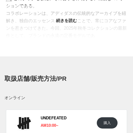
ションである。
コラボレーションは、アディダスの伝統的なアーカイブを紐
解き、独自のエッセンスを注ぎ込むことで、常にコアなファ
続きを読む
ンを惹きつけてきた。今回、2025年秋冬コレクションの最新
作として、ブランドの永遠の定番モデルであ
る"
SUPERSTAR(スーパースター)
"をベースにチョイス。デ
ザインは、昨年のリリースでもお馴染みとなった、クロコダ
イル調の質感を踏襲。アッパーは、クリーンなホワイトのク
ロコダイル型押しレザーで構築されている。サイドのスリー
ストライプスには、対照的なブラウンのクロコダイル型押し
取扱店舗/販売方法/PR
レザーを採用。ヒールには、飾り縫いが施されたタンレザー
を配置するなど、細部にまでクラフトマンシップが息づいて
おり、サイドで輝く、ゴールドの"WALES BONNER"のロゴ
オンライン
が、そのラグジュアリーな雰囲気を仕上げている。
海外では2025年秋にアディダス オリジナルス取扱店にて発
売予定。価格は$280。
UNDEFEATED
購入
AM10:00~
UPDATE