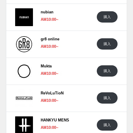
日本国内では2025年10月31日にアディダス取扱店にて発売
nubian
予定。価格は46,200円 (税込)。 また新たな情報が入り次第、
購入
AM10:00~
スニーカーウォーズの
X
や
Facebook
などで報告したい。
gr8 online
購入
AM10:00~
Mukta
購入
AM10:00~
ReVoLuTioN
購入
AM10:00~
HANKYU MENS
購入
AM10:00~