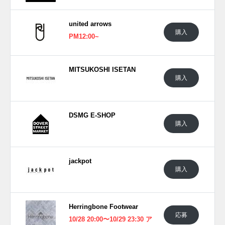
united arrows
購入
PM12:00~
MITSUKOSHI ISETAN
購入
DSMG E-SHOP
購入
jackpot
購入
Herringbone Footwear
応募
10/28 20:00〜10/29 23:30 ア