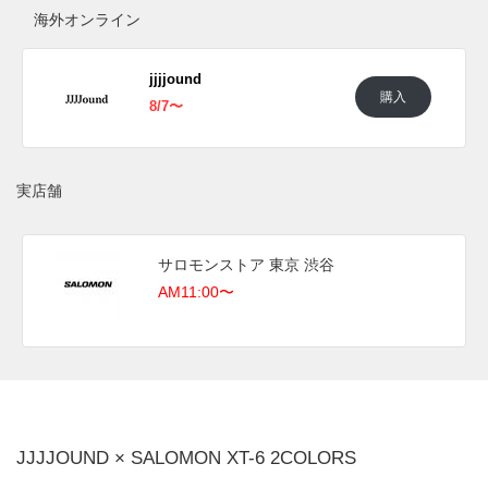
海外では2025年8月7日にJJJJOUNDにて発売予定、8月8日
海外オンライン
より取扱店にて発売予定。価格は$190。
jjjjound
UPDATE
購入
8/7〜
日本国内では2025年8月8日にサロモンにて発売予定。価格は
30,800円 (税込)。 また新たな情報が入り次第、スニーカーウ
ォーズの
X
や
Facebook
などで報告したい。
実店舗
■
EBONY/BLACK/FIERY RED(L491303)
■
NAUTICAL BLUE/LEMON/BLACK(L491304)
サロモンストア 東京 渋谷
AM11:00〜
JJJJOUND × SALOMON XT-6 2COLORS