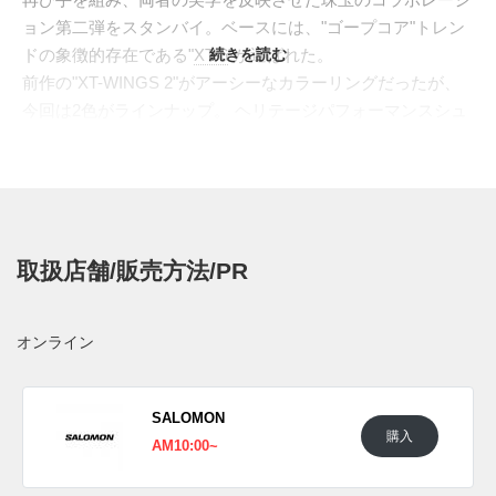
ョン第二弾をスタンバイ。ベースには、"ゴープコア"トレン
ドの象徴的存在である"
XT-6
続きを読む
"が選ばれた。
前作の"XT-WINGS 2"がアーシーなカラーリングだったが、
今回は2色がラインナップ。 ヘリテージパフォーマンスシュ
ーズのような大胆なカラー"ノーティカル ブルー / レモン / ブ
ラック"と、サロモンのアーカイブに根差した落ち着きと奥
行きのあるカラー"エボニー / ブラック / ファイアリー レッ
ド"を展開。どちらも鮮やかなレッドのブランドロゴがアク
セントとして配さ、それぞれの個性を際立たせながら、コレ
取扱店舗/販売方法/PR
クション全体の統一感を高めている。ヒールとトゥに
は"JJJJOUND"と"SALOMON"のロゴがレッドで刻印されて
いる。デザインとしての主張は最小限に抑えながらも、しっ
オンライン
かりと"XT-6"の持つシルエットの魅力を引き立てる技アリの
アレンジとなっている。
SALOMON
購入
UPDATE
AM10:00~
ブルー/イエローの画像を追加。