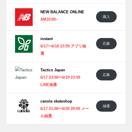
提供する。
NEW BALANCE ONLINE
日本国内では2025年6月21日にニューバランス ヌメリック取
購入
AM10:00~
扱店にて発売予定。価格は22,000円 (税込)。また新たな情報
が入り次第、スニーカーウォーズの
X
や
Facebook
などで報告
したい。
instant
応募
6/17〜6/18 23:59 アプリ抽
選
Tactics Japan
応募
6/17 23:00〜6/19 23:59
LINE抽選
canola skateshop
抽選
6/17 21:00〜6/20 20:00 メー
ル抽選