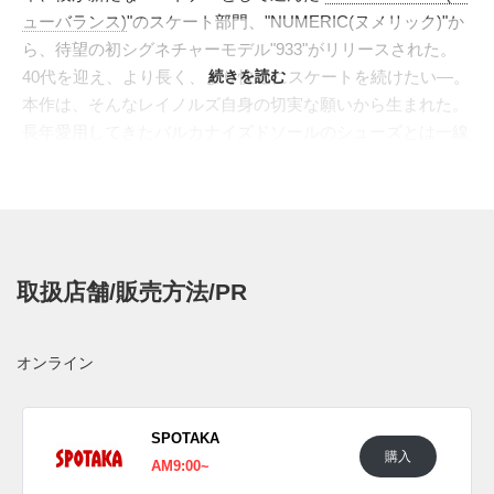
ューバランス)
"のスケート部門、"NUMERIC(ヌメリック)"か
ら、待望の初シグネチャーモデル"933"がリリースされた。
40代を迎え、より長く、より快適にスケートを続けたい—。
続きを読む
本作は、そんなレイノルズ自身の切実な願いから生まれた。
長年愛用してきたバルカナイズドソールのシューズとは一線
を画し、ニューバランスが誇る最新のランニングテクノロジ
ーをスケートシューズへと注入。アスリートの要求に応える
というブランドの伝統に則り、衝撃吸収性、フィット感、安
定性の全てを、レジェンドの要求する最高レベルで実現し
た、まさに次世代のスケートシューズである。
取扱店舗/販売方法/PR
デザインは、ニューバランスの象徴である"990"シリーズの
DNAを継承。アッパーはベージュのメッシュパネルに、落ち
着いたオリーブスウェードのオーバーレイを重ね、サイドに
オンライン
はシルバーのNロゴが輝く。ソールユニットには、硬度の異
なる素材を組み合わせたフルレングスの"ABZORB"ミッドソ
ールを搭載し、着地時の衝撃を徹底的に緩和。さら
SPOTAKA
購入
に、"Fantom Fit"アッパーや"CONTROLLED REACTION
AM9:00~
DEVICE"ヒールカウンターが、抜群のフィット感と安定性を