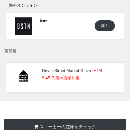
UPDATE
海外オンライン
日本国内では2025年4月4日にDoverstreet market GINZAにて
発売予定。 また新たな情報が入り次第、スニーカーウォー
bstn
ズの
Twitter
や
Facebook
などで報告したい。
購入
■
BLACK/BLACK-BLACK(FD6492-001)
■
SAIL/WHITE-SAIL(FD6492-100)
実店舗
Dover Street Market Ginza
〜4/4
9:45 先着or店頭抽選
スニーカーの在庫をチェック