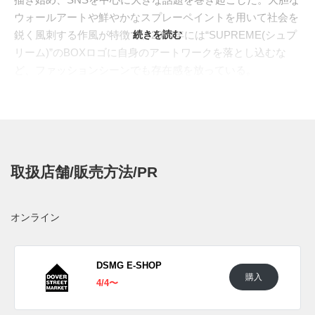
ウォールアートや鮮やかなスプレーペイントを用いて社会を
鋭く風刺する作風が特徴で、2024年には“SUPREME(シュプ
続きを読む
リーム)”のBOXロゴに自身のアートワークを落とし込むな
ど、ファッションシーンでも存在感を放っている。
そんな“SLAWN”が、35周年を迎える“
NIKE(ナイキ)
”の名
作“
AIR MAX 90(エアマックス90)
”へアートワークを落とし込
んだ2色がリークされた。ブラックベースのモデルには、ス
ペックルパターンをアクセントに、手描きのようなスウッシ
ュをプラス。アイボリーベースは、スウッシュやペイントの
取扱店舗/販売方法/PR
存在感を抑え、気品ある仕上がりに。それぞれのサイドパネ
ルには"SLAWN"のイラストを彫り込んだようなテキスタイル
を配し、メタリックなシューレースフックを加えることで独
オンライン
創性を強調。ヒールには“NIKE”ロゴの代わりに、"SLAWN"の
アイコンが刻まれている。
海外では2025年3月1日にナイキ取扱店にて発売予定。価格は
DSMG E-SHOP
購入
€160。
4/4〜