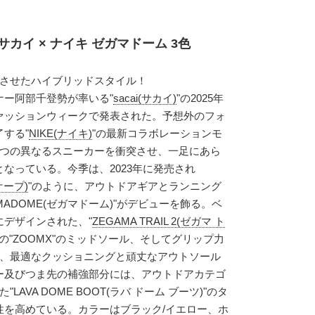
サカイ × ナイキ ゼガマドーム 3色
を衝突させたハイブリッドスタイル！
ナー阿部千登勢が率いる"
sacai(サカイ)
"の2025年
ァッションウィークで発表された。予想外のフォ
する"
NIKE(ナイキ)
"の最新コラボレーションモ
2つの異なるスニーカーを衝突させ、一足にあら
なっている。今季は、2023年に発売され
ケープ)
"のように、アウトドアギアとランニング
MADOME(ゼガマドーム)"がデビューを飾る。ベ
デザインされた、"
ZEGAMA TRAIL 2(ゼガマ ト
の"ZOOMX"のミッドソール、そしてグリップ力
ルなど、最適なクッショニングと頑丈なアウトソール
ー及びつま先の補強部分には、アウトドアカテゴ
"LAVA DOME BOOT(ラバ ドーム ブーツ)"のタ
性を高めている。カラーはブラック/イエロー、ホ