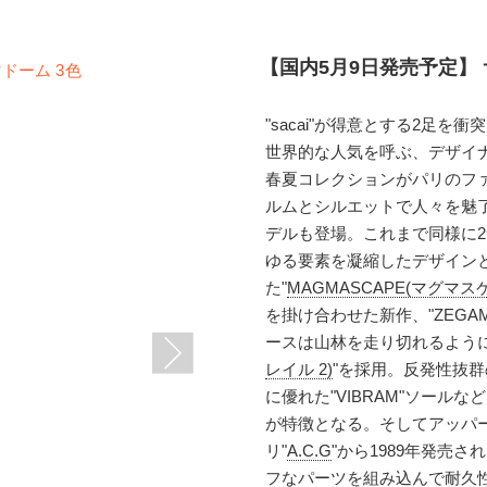
【国内5月9日発売予定】 
"sacai"が得意とする2足
世界的な人気を呼ぶ、デザイ
春夏コレクションがパリのフ
ルムとシルエットで人々を魅了
デルも登場。これまで同様に
ゆる要素を凝縮したデザインと
た"
MAGMASCAPE(マグマス
を掛け合わせた新作、"ZEGA
ースは山林を走り切れるように
レイル 2)
"を採用。反発性抜群
に優れた"VIBRAM"ソー
が特徴となる。そしてアッパ
リ"
A.C.G
"から1989年発売された
フなパーツを組み込んで耐久