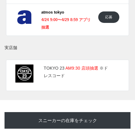
atmos tokyo
UPDATE
応募
4/24 9:00〜4/29 8:59 アプリ
日本国内では2024年4月30日に発売予定。価格は29,700円
抽選
(税込)。 また新たな情報が入り次第、スニーカーウォーズの
Twitter
や
Facebook
などで報告したい。
実店舗
TOKYO 23
AM9:30 店頭抽選
※ド
レスコード
スニーカーの在庫をチェック