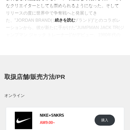
なクリエイターとしても崇められるようになった。そして
リリースの度に世界中で争奪戦へと発展してき
た、"JORDAN BRAND(ジョーダンブランド)"とのコラボレ
続きを読む
ーションから、彼が新たに手がけた"JUMPMAN JACK TR(ジ
ャンプマン ジャック トレーナー)"がデビュー。1980年代の
トレーニングシューズを彷彿とさせるタフなシルエットが特
徴で、分厚いミッドソールにはアウトソールがサイドを巻き
上げるような形を採用。さらにフォアフッドには大きめのベ
ルクロストラップが付属する。アウトソールには"JACK"の
ロゴが覗き、ヒールにはコラボレーションの証としてスマイ
取扱店舗/販売方法/PR
リーロゴの刺繍、シュータンのジャンプマンもクラウンを表
す3本のラインが入るなど特別仕様となっている。
海外では2024年2月4日のグラミー賞に合わせて先行販売され
オンライン
た。3月5日にはNIKE+SNKRSにて一般発売予定。価格は
$200。
NIKE+SNKRS
購入
UPDATE
AM9:00~
海外では2024年4月30日にNIKE+SNKRSにて発売予定。