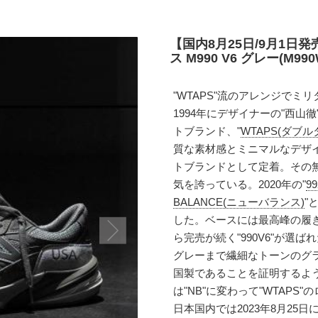
【国内8月25日/9月1日
ス M990 V6 グレー(M990
"WTAPS"流のアレンジでミ
1994年にデザイナーの"西
トブランド、"
WTAPS(ダブル
質な素材感とミニマルなデザ
トブランドとして定着。その
気を誇っている。2020年の"
99
BALANCE(ニューバランス)
"
した。ベースには最高峰の履
ら完売が続く"990V6"が
グレーまで繊細なトーンのグ
国製であることを証明するよう
は"NB"に変わって"WTAPS
日本国内では2023年8月25日に