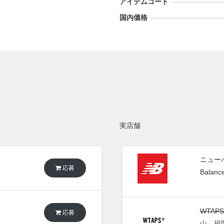
アイテムコード
国内価格
実店舗
ニューバ
応募
Balanc
WTA
応募
山、福