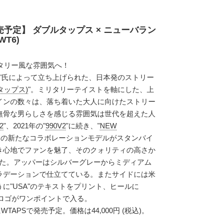
発売予定】 ダブルタップス × ニューバラン
WT6)
リタリー風な雰囲気へ！
山徹"氏によって立ち上げられた、日本発のストリー
タップス)
"。ミリタリーテイストを軸にした、上
インの数々は、落ち着いた大人に向けたストリー
無骨な男らしさを感じる雰囲気は世代を超えた人
2
"、2021年の"
990V2
"に続き、"
NEW
との新たなコラボレーションモデルがスタンバイ
き心地でファンを魅了、そのクォリティの高さか
選ばれた。アッパーはシルバーグレーからミディアム
ラデーションで仕立てている。またサイドには米
に"USA"のテキストをプリント、ヒールに
"のロゴがワンポイントで入る。
WTAPSで発売予定。価格は44,000円 (税込)。