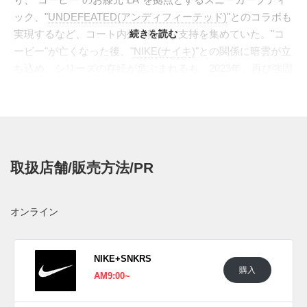
ック、"
UNDEFEATED(アンディフィーテッド)
"とのコラボも
実現するなど、コート内外で熱烈な支持を集めていた。"コ
続きを読む
ービー"が亡くなった後、"
NIKE(ナイキ)
"との関係に暗雲が立
ち込め、シリーズの存続が危ぶまれるも、2023年、再び強固
なパートナーシップを締結。今後の展開に対する期待が高ま
っている。シリーズ屈指の名作に数えられる"
ZOOM KOBE
4 PROTRO(ズーム コービー4 プロトロ)
"より、不慮の事故で
コービーと共に天国へ行った愛娘"GIGI(ジジ)"へ捧げる最新
カラー"BICOASTAL"がスタンバイ。アッパー全体をマットな
取扱店舗/販売方法/PR
質感のグリーンで染め上げ、タントップのロゴやライニング
にはシルバーのアクセントスウッシュは、ブラックでコント
ラストをつけた。シュータン裏には「Girl Dad」の刺繍を通
オンライン
して家族のつながりを表現。爽快かつ力強いカラーは、"コ
ービー"と"ジジ"へ捧げる一足にふさわしいカラーリングとな
っている。
NIKE+SNKRS
購入
海外では2024年5月31日に内規取扱店にて発売予定。価格は
AM9:00~
$190。