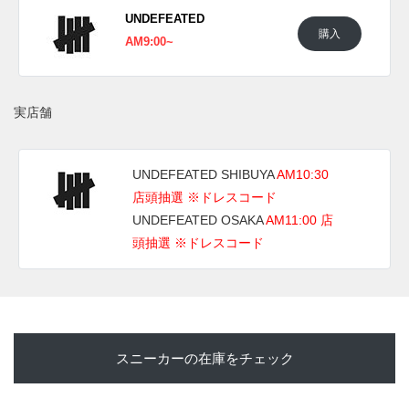
UNDEFEATED
UPDATE
購入
AM9:00~
日本国内では2024年6月7日にNIKE+SNKRSにて発売予定。
価格は27,060円 (税込)。 また新たな情報が入り次第、スニー
カーウォーズの
Twitter
や
Facebook
などで報告したい。
実店舗
UNDEFEATED SHIBUYA
AM10:30
店頭抽選 ※ドレスコード
UNDEFEATED OSAKA
AM11:00 店
頭抽選 ※ドレスコード
スニーカーの在庫をチェック