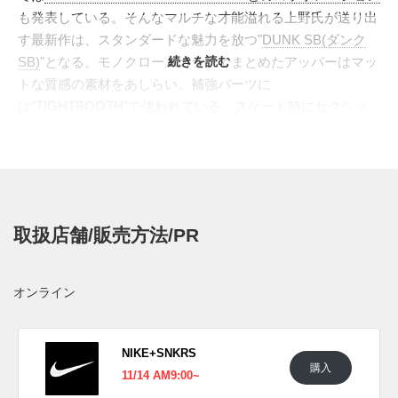
も発表している。そんなマルチな才能溢れる上野氏が送り出
す最新作は、スタンダードな魅力を放つ"
DUNK SB(ダンク
SB)
"となる。モノクロームカラーでまとめたアッパーはマッ
続きを読む
トな質感の素材をあしらい、補強パーツに
は"TIGHTBOOTH"で使われている、スケート時にセクショ
ンのチェッカープレート(縞鋼板)を型押しで再現。リフレク
ティブ仕様のスウッシュに"TIGHTBOOTH"のオレンジのピ
スタグが付属する。厚めのシュータンはメッシュ素材で仕立
て、サイドにはロゴがプリントされるようだ。ヒールタブに
は"NIKE"で型抜きロゴをセット。 ホワイトとブラックの2ト
取扱店舗/販売方法/PR
ーンでありながらも、スケートとのつながりを詰め込み、細
部にまでこだわり抜いた珠玉の仕上がりとなっている。
日本国内では2023年
10月
にナイキSB取扱店にて発売予定。
オンライン
価格は未定。
UPDATE
NIKE+SNKRS
購入
海外では2023年11月11日にナイキSB取扱店にて発売予定。
11/14 AM9:00~
価格は$135。