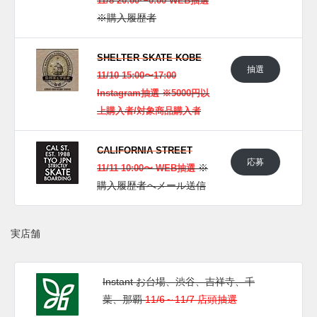
11/8 20:00〜0:00 WEB抽選
※購入履歴者
SHELTER SKATE KOBE
抽選
11/10 15:00〜17:00
Instagram抽選 ※5000円以
上購入者/対象商品購入者
CALIFORNIA STREET
応募
※
11/11 10:00〜 WEB抽選
購入履歴者へメール送信
実店舗
Instant お台場、渋谷、吉祥寺、千
葉、那覇
11/6～11/7 店頭抽選