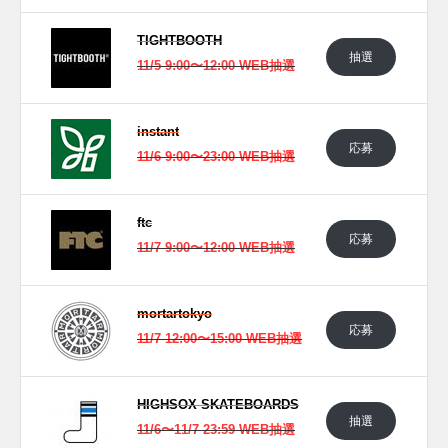
TIGHTBOOTH
UPDATE
抽選
11/5 9:00〜12:00 WEB抽選
日本国内では2023年11月10日にTIGHTBOOTHオフィシャル
サイト先行販売予定。価格は17,600円 (税込)。 また新たな情
報が入り次第、スニーカーウォーズの
Twitter
や
Facebook
など
instant
で報告したい。
応募
11/6 9:00〜23:00 WEB抽選
型抜きロゴ気持ちいい
pic.twitter.com/iTDW3jUzRk
ftc
— 上野伸平 (@ShinpeiUeno)
July 4, 2023
応募
11/7 9:00〜12:00 WEB抽選
mortartokyo
応募
11/7 12:00〜15:00 WEB抽選
HIGHSOX SKATEBOARDS
抽選
11/6〜11/7 23:59 WEB抽選