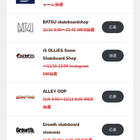
ォーム抽選
BATSU skateboardshop
応募
11/10 9:00〜23:45 WEB抽選
iS OLLiES Snow
抽選
Skateboard Shop
〜11/10 23:59 Instagram
DM抽選
ALLEY OOP
応募
11/6 9:00〜11/11 8:00 WEB
抽選
Growth skateboard
応募
elements