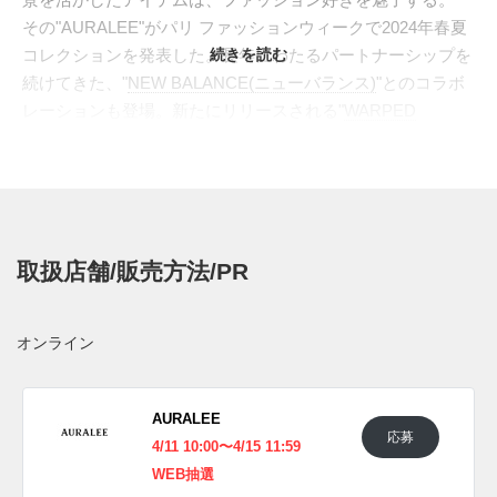
その"AURALEE"がパリ ファッションウィークで2024年春夏
コレクションを発表した。長年にわたるパートナーシップを
続きを読む
続けてきた、"
NEW BALANCE(ニューバランス)
"とのコラボ
レーションも登場。新たにリリースされる"
WARPED
RUNNER(ワープド ランナー)
"をベースに、エフォートレス
でモダンな雰囲気を持つネイビーとベージュで染め上げた。
スムースな造形美を誇る"FUELCELL(フューセル)"を採用し
たミッドソールも同系色でまとめ、ミニマリズムの魅力を一
層引き立たせている。
取扱店舗/販売方法/PR
日本国内では2024年春夏シーズンに発売予定。価格は未定。
UPDATE
オンライン
海外では2024年4月に発売予定。
UPDATE
AURALEE
応募
日本国内では2024年4月18日にAURALEEにて発売予定。価
4/11 10:00〜4/15 11:59
格は26,400円 (税込)。 また新たな情報が入り次第、スニーカ
WEB抽選