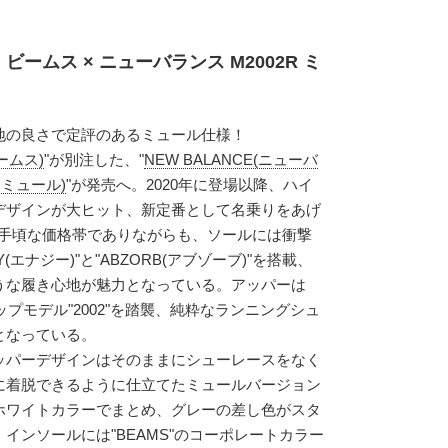
ビームス × ニューバランス M2002R ミ
地の良さで定評のあるミュール仕様！
ームス)
"が別注した、"
NEW BALANCE(ニューバ
02 ミュール)
"が発売へ。2020年に登場以降、ハイ
デザインが大ヒット、新定番として名乗りをあげ
ドの手頃な価格帯でありながらも、ソールには衝撃
エナジー)"と"ABZORB(アブゾーブ)"を搭載、
うな履き心地が魅力となっている。アッパーは
ップモデル"2002"を踏襲、純粋なランニングシュ
となっている。
ッパーデザインはそのままにシューレースをなく
に着脱できるように仕立てたミュールバージョン
ホワイトカラーでまとめ、グレーの差し色がスタ
インソールには"BEAMS"のコーポレートカラー