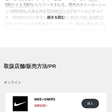
SB(ナイキ SB)
”からリリースされる。現代のスニーカーシー
ンで絶対的な人気を誇る”
DUNK(ダンク)
”をベースにチョイ
ス。2016年12月に発表した、アルバム”
続きを読む
RUN THE JEWELS
3
”のジャケットから配色をサンプリング。濃淡の異なるブル
ーでグラデーションを表現したアッパーは、毛足の長いスウ
ェードとレザーのコンビネーションを採用。サイドを駆け抜
けるスウッシュにはピンクカラーがあしらわれ、絶妙のアク
セントとなっている。ソールは半透明タイプとなり、その内
部には”RUN THE JEWEL”のロゴが散りばめられている。イ
ンソールにもハンドガンと拳のロゴをプリント。ちなみに4
取扱店舗/販売方法/PR
月20日はEl-Pと妻が交際を始めた日であり、そして"キラ
ー・マイク"の誕生日でもある。
海外では2023年4月20日に発売予定。価格は$130。
オンライン
UPDATE
日本国内では023年4月20日にNIKE SB取扱店にて発売予定。
NIKE+SNKRS
購入
価格は16,500円 (税込)。 また新たな情報が入り次第、スニー
AM9:00~
カーウォーズの
Twitter
や
Facebook
などで報告したい。