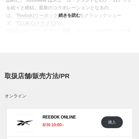
を続々と締結。最新のコラボレーションとなるの
は、"
Reebok(リーボック)
続きを読む
"を代表するクラシックシュー
ズ、"
CLUB C(クラブ C)
"だ。
"JJJJound"のコンセプトと同様、タイムレスなデザインで多
数のバリエーションを展開する、"CLUB C"をベースに、ア
ッパー、ソールから、細部のロゴに至るまで全てをブラック
で統一。サイドには、"JJJJound"のシグニチャーロゴを配置
した。前作、"
CLASSIC NPC Ⅱ
"と同じく、シュータンのラ
ベルも排除し、ミニマルを極限まで追求したスタイルとなっ
取扱店舗/販売方法/PR
ている。
海外では2023年8月24日にJJJOUND.COMにて発売予定。全
世界の取扱店では8月30日に発売予定。価格は$150。
オンライン
UPDATE
日本国内では2023年8月30日に発売予定。価格は23,100円
REEBOK ONLINE
購入
(税込)。 また新たな情報が入り次第、スニーカーウォーズの
8/30 10:00~
Twitter
や
Facebook
などで報告したい。