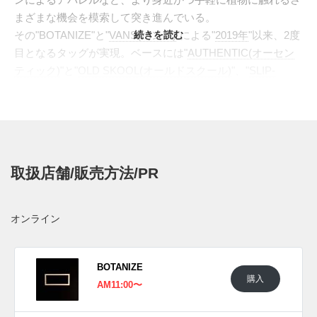
まざまな機会を模索して突き進んでいる。
その"BOTANIZE"と"
VANS(バンズ)
続きを読む
"による"
2019年
"以来、2度
目となるタッグが実現。ベースには"
AUTHENTIC(オーセン
ティック)
"と"
OLD SKOOL(オールドスクール)
"、"
SLIP-
ON(スリッポン)
"のブランドを代表する3型がラインナップ。
それぞれに植物を感じさせる深いグリーンとアーバンテイス
トなグレーでブロッキング。さらにアッパーは撥水加工が施
されたスウェードとキャンバス素材で構築。内部にも防水素
材"WATER TECH(ウォーターテック)"を採用することで、
取扱店舗/販売方法/PR
日々のガーデニングでの汚れを防ぐ、機能的な仕上がりとな
った。またアクセントとして"AUTHENTIC"と"SLIP-ON"に
は"VANS"を象徴するチェッカーフラッグパターンを配置。3
オンライン
型ともに"BOTANIZE"の原点とも言える植物"ユーフォルビ
ア・オベサ"がプリントされたインソールなど、細部にまで
こだわりが詰め込まれた珠玉のコラボレーションに仕上がっ
BOTANIZE
購入
ている。
AM11:00〜
日本国内では2022年12月17日に一部のバンズ取扱店にて発