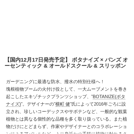
【国内12月17日発売予定】 ボタナイズ × バンズ オ
ーセンティック & オールドスクール & スリッポン
ガーデニングに最適な防水、撥水の特別仕様へ！
塊根植物ブームの火付け役として、一大ムーブメントを巻き
起こしたエキゾチックプランツショップ、"
BOTANIZE(ボタ
ナイズ)
"。デザイナーの"
横町 健
"氏によって2016年ごろに設
立され、珍しいコーデックスやサボテンなど、一般的な観葉
植物とは異なる個性的な品種を多く取り扱っている。また植
物だけにとどまらず、作家やデザイナーとのコラボレーショ
ンによるアパレルなど、より身近かつ手軽に植物に触れるさ