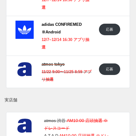
12/7~12/14 16:30 アプリ抽
日本国内では2022年12月14日にADIDAS COMFIRMEDアプ
選
リにて発売予定。 また新たな情報が入り次第、スニーカー
ウォーズの
Twitter
や
Facebook
などで報告したい。
adidas CONFIREMED
応募
※Android
12/7~12/14 16:30 アプリ抽
選
atmos tokyo
応募
11/22 9:00〜11/25 8:59 アプ
リ抽選
実店舗
atmos 渋谷
AM10:00 店頭抽選 ※
ドレスコード
A.T.A.D
AM10:00 店頭抽選 ※ドレ