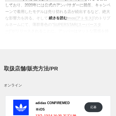
しており、2020年には公式のアンバサダーに就任、キャンペ
ーンで着用したモデルは売り切れる店が続出するなど、絶大
な影響力を誇る。そして遂に彼と"
続きを読む
atmos(アトモス)
"のトリプ
ルネームにて、薄群青色の"
SUPERSTAR(スーパースタ
ー)
"がリリースされることに。アッパーはマットな質感を持
ち落ち着きあるヌバックをあしらい、ブランドを象徴するス
リーストライプスにはホワイトのレザーをセット。ミッドソ
ールもアッパーに合わせて同色で染め上げることで美しく統
一された印象を持つ。そしてハイライトとなるのが、文字を
散りばめたような常田のグラフィックをインソールとアウト
取扱店舗/販売方法/PR
ソールに採用。また取り外し可能なインソールには、"アト
モス"のロゴが入るスペシャル仕様となる。シンプルであり
ながらも、見えないところにこだわりを詰め込んだ、まさ
オンライン
に"常田"ならではのセンス溢れる仕上がりとなっている。
日本国内では2022年11月26日に発売予定。価格は14,300円
(税込)。
adidas CONFIREMED
応募
※iOS
UPDATE