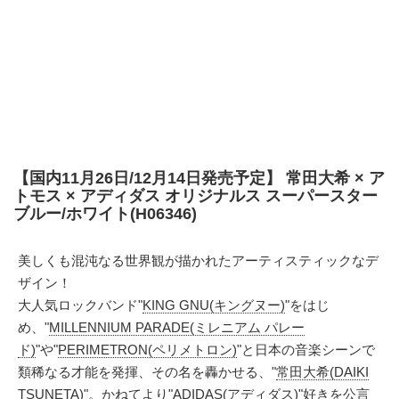
【国内11月26日/12月14日発売予定】 常田大希 × ア
トモス × アディダス オリジナルス スーパースター
ブルー/ホワイト(H06346)
美しくも混沌なる世界観が描かれたアーティスティックなデ
ザイン！
大人気ロックバンド"
KING GNU(キングヌー)
"をはじ
め、"
MILLENNIUM PARADE(ミレニアム パレー
ド)
"や"
PERIMETRON(ペリメトロン)
"と日本の音楽シーンで
類稀なる才能を発揮、その名を轟かせる、"
常田大希(DAIKI
TSUNETA)"。かねてより"
ADIDAS(アディダス)
"好きを公言