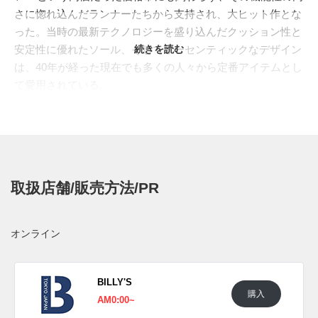
さに惚れ込んだランナーたちから支持され、大ヒット作とな
った。当時の最新テクノロジーを盛り込んだクッション性と
安定性に優れたソール、そしてオーセンティックなデザイン
続きを読む
は、40年が経った現在でも多くの人々から定番アイテムとし
て愛用されている。
"NEW BALANCE"の"MADE IN USA"のクリエティブディレク
ターを務める"TEDDY SANTIS(テディ・サンティス)"。彼が
手掛けるコレクションから、グリーンのアクセントが効いた
レトロな"990V1"が登場。長年愛されてきたオーセンティッ
クなシルエットは、上質なピッグスキンスウェードとメッシ
取扱店舗/販売方法/PR
ュパネルを組み合わせ構築。柔らかなベージュをメインに、
ヒールにはブラウン、タンのロゴにはレッド、アイコニック
な"Nロゴ"などにはグリーンを配置。古き良き時代を想起さ
オンライン
せるカラーリングと素材感、テディが描きたかった空気感を
見事に体現させた一足となっている。
日本国内では2023年1月26日に発売予定。価格は33,000円
BILLY'S
購入
(税込)。また新たな情報が入り次第、スニーカーウォーズの
AM0:00~
Twitter
や
Facebook
などで報告したい。