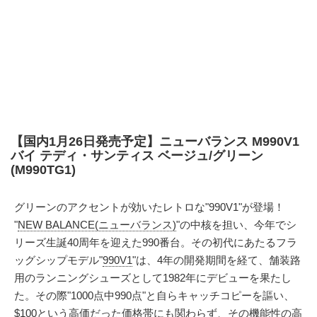
【国内1月26日発売予定】ニューバランス M990V1
バイ テディ・サンティス ベージュ/グリーン
(M990TG1)
グリーンのアクセントが効いたレトロな"990V1"が登場！
"
NEW BALANCE(ニューバランス)
"の中核を担い、今年でシ
リーズ生誕40周年を迎えた990番台。その初代にあたるフラ
ッグシップモデル"
990V1
"は、4年の開発期間を経て、舗装路
用のランニングシューズとして1982年にデビューを果たし
た。その際"1000点中990点"と自らキャッチコピーを謳い、
$100という高価だった価格帯にも関わらず、その機能性の高