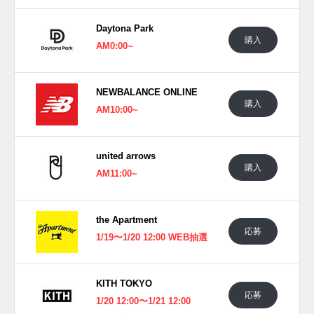
Daytona Park
購入
AM0:00~
NEWBALANCE ONLINE
購入
AM10:00~
united arrows
購入
AM11:00~
the Apartment
応募
1/19〜1/20 12:00 WEB抽選
KITH TOKYO
応募
1/20 12:00〜1/21 12:00