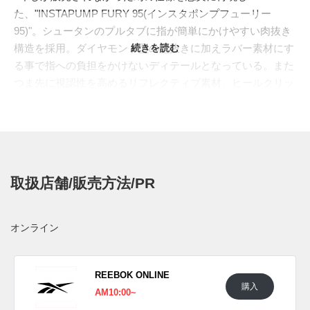
た、"INSTAPUMP FURY 95(インスタポンプフューリー
95)"。シュータンのプルタブに指が簡単にかけやすい肉抜き
構造を採用。ダイヤモンド型の型抜きに加えラバー素材にす
続きを読む
る事で指への負担をかけないディテールとなっている。また
つま先に視認性を高めるリフレクティブ素材、ヒールクリッ
プの形状、ミッドソール、アウトソールのデザインも変更さ
れている。
マイナーチェンジされる前にリリースされた、通称"SAX(サ
ックス)"が、今度は初めて"INSTAPUMP FURY 95"のバージ
ョンで登場する。爽やかなブルーのメッシュをベースに、ブ
取扱店舗/販売方法/PR
ラックのブラッダーをセット、トゥとヒールの補強パーツに
はグレーが入る。発売当初はファーストカラーの"
シトロ
ン
"が奇抜すぎるという理由から用意された、落ち着いた配
オンライン
色の"サックス"。涼しげで軽やかなイメージは、30年以上た
った現在でも変わらぬ魅力を放ち続ける。
日本国内では2022年7月22日より、リーボック取扱店にて発
REEBOK ONLINE
購入
売予定。価格は19,800円 (税込)。また新たな情報が入り次
AM10:00~
第、スニーカーウォーズの
Twitter
や
Facebook
などで報告した