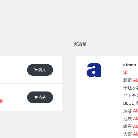
実店舗
atmos
購入
須
新宿
A
千駄ヶ
アトモ
応募
抽選
BLUE
渋谷
A
池袋
A
銀座
A
大宮
A