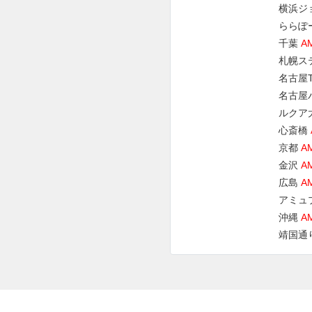
横浜ジ
ららぽ
千葉
A
札幌ス
名古屋
名古屋
ルクア
心斎橋
京都
A
金沢
A
広島
A
アミュ
沖縄
A
靖国通