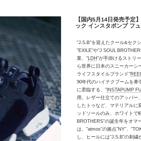
【国内5月14日発売予定】J.
ック インスタポンプ フュー
"J.S.B"を迎えたクール&セ
"EXILE"や"J SOUL BR
業、"
LDH
"が手掛けるストリート
ら世界に日本のスニーカーシーン
ライフスタイルブランド"
RE
90年代のハイテクブームを牽引
に君臨する、"
INSTAPUMP
用。レザー仕立てのアッパー
したトゥなど、マテリアルに
ッドソールのみ、ホワイトで軽快
BROTHERS"の誕生年を
は、"atmos"の拠点"NY"、"
し、ヒールには"J.S.B"の