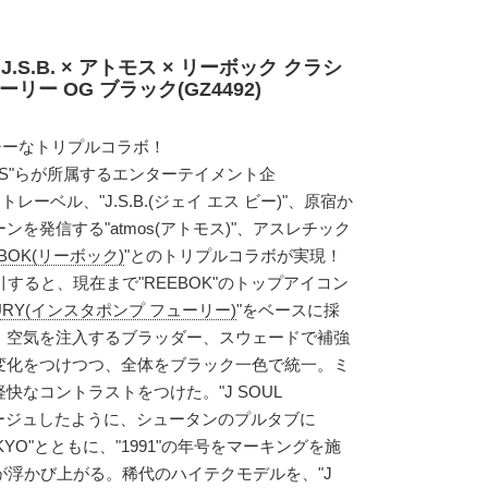
S.B. × アトモス × リーボック クラシ
リー OG ブラック(GZ4492)
クシーなトリプルコラボ！
OTHERS"らが所属するエンターテイメント企
レーベル、"J.S.B.(ジェイ エス ビー)"、原宿か
を発信する"atmos(アトモス)"、アスレチック
EBOK(リーボック)
"とのトリプルコラボが実現！
すると、現在まで"REEBOK"のトップアイコン
 FURY(インスタポンプ フューリー)
"をベースに採
、空気を注入するブラッダー、スウェードで補強
変化をつけつつ、全体をブラック一色で統一。ミ
なコントラストをつけた。"J SOUL
オマージュしたように、シュータンのプルタブに
TOKYO"とともに、"1991"の年号をマーキングを施
刺繍が浮かび上がる。稀代のハイテクモデルを、"J