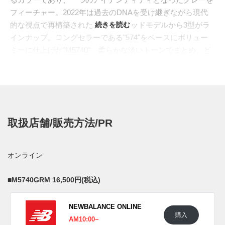
フィーチャー。2022年は過去のDNAを受け継ぎながら現代
的な視点で再構築された、ハイブリッドモデルから3型がラ
続きを読む
インナップ。ロングセラーである"
574
"をベースにボリュー
ミーに仕上げた"
M5740
"。柔らかな淡いトーンでまとめ、ど
こか年月が流れたかのようなレトロな雰囲気を醸し出す。レ
ーシングシューズ由来のシャープな"
MS327
"は、深いグレー
を組み合わせてモダンなイメージを作り出し大人な装いに。
70年代のランニングシューズからインスパイアされ
た"
UXC72/XC-72
"は、トーンの異なるグレーをミックス、ス
取扱店舗/販売方法/PR
ポーティなイメージを作り出した。グレーをメインカラーに
あしらいつつも表情豊かに仕上げ、"グレー デイ"を記念する
にふさわしいスペシャルなコレクションとなった。
オンライン
日本国内では2022年5月14日に一部のニューバランス取扱店
にて発売予定。 また新たな情報が入り次第、スニーカーウ
■
M5740GRM 16,500円(税込)
ォーズの
Twitter
や
Facebook
などで報告したい。
NEWBALANCE ONLINE
■
M5740GRM
16,500円(税込)
購入
AM10:00~