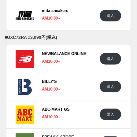
mita-sneakers
購入
AM10:00~
■
UXC72RA 13,090円(税込)
NEWBALANCE ONLINE
購入
AM10:00~
BILLY'S
購入
AM10:00~
ABC-MART GS
購入
AM10:00~