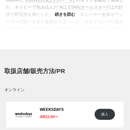
た、ネイビーで包み込んだ"
ALL STAR(オールスター)
"は大好
評で即完売を果たした。そして再び、スニーカー全体をワン
続きを読む
カラーで統一させた新色がスタンバイ。スタイリングに合わ
せやすいシックなグレーで染め上げ、ミニマルですっきりし
た佇まいながらも、味わい深い表情を持った仕上がりへ。さ
らにハトメやシューレースに至るまで、同色にまとめること
で完成度をグッと高めている。ベースは100周年記念のモデ
ル"ALL STAR 100(オールスター100)"となっており、靴の中
敷は、軽量でクッション性に優れた"REACT(リアクト)"カッ
取扱店舗/販売方法/PR
プインソールで快適な履き心地をサポート。普段使いにピッ
タリな一足となっている。
日本国内では2022年4月28日にWEEKSDAYSのオンラインス
オンライン
トアで、4月29日に生活のたのしみ展2022にて発売予定。価
格は9,900円(税込)。 また新たな情報が入り次第、スニーカ
ーウォーズの
Twitter
や
Facebook
などで報告したい。
WEEKSDAYS
購入
AM11:00〜
(pic. CONVERSE)