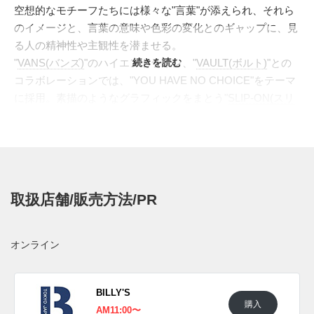
空想的なモチーフたちには様々な"言葉"が添えられ、それら
のイメージと、言葉の意味や色彩の変化とのギャップに、見
る人の精神性や主観性を潜ませる。
"
VANS(バンズ)
"のハイエンドライン、"
続きを読む
VAULT(ボルト)
"との
コラボレーションでは、"YOU HAVE NO CHOICE"をテーマ
に採用。素描のようなグラフィックをまとう"
SLIP-ON(スリ
ッポン)
"、"YOU HAVE NO CHOICE"の刻印とポップな色彩
がキュートな、"
AUTHENTIC(オーセンティック)
"、カラフル
なドットと大きな"目玉"がシンクロした、"
CHUKKA
BOOT(チャッカ ブーツ)
"、モノクロの切り替えとグラフィッ
クを際立てる、"
SK8-HI(スケートハイ)
"、4足のアイコンモデ
取扱店舗/販売方法/PR
ルをキャンバスに、"カジェハ"の独創的な世界観を描き出し
た。
日本国内では2022年2月5日に一部のVANS VAULT取扱店にて
オンライン
発売予定。 また新たな情報が入り次第、スニーカーウォー
ズの
Twitter
や
Facebook
などで報告したい。
BILLY'S
購入
■
OG CLASSIC SLIP ON LX
12,650円(税込)
AM11:00〜