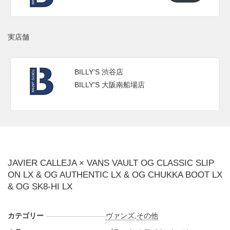
■
OG AUTHENTIC LX
12,650円(税込)
■
OG CHUKKA BOOT LX
14,850円(税込)
■
OG SK8-HI LX
15,400円(税込)
実店舗
(pic. BILLY’S ENT)
BILLY'S 渋谷店
BILLY'S 大阪南船場店
JAVIER CALLEJA × VANS VAULT OG CLASSIC SLIP
ON LX & OG AUTHENTIC LX & OG CHUKKA BOOT LX
& OG SK8-HI LX
カテゴリー
ヴァンズ
,
その他