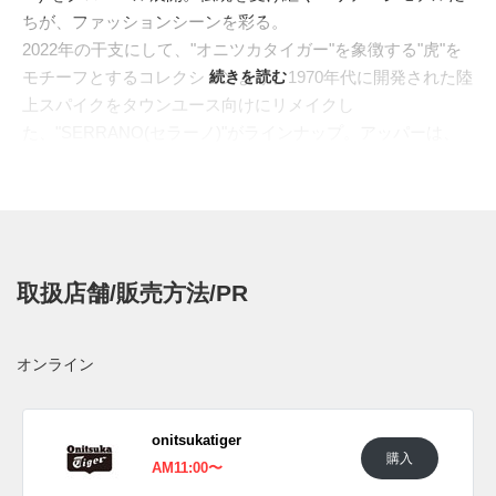
ちが、ファッションシーンを彩る。
2022年の干支にして、"オニツカタイガー"を象徴する"虎"を
モチーフとするコレクションより、1970年代に開発された陸
続きを読む
上スパイクをタウンユース向けにリメイクし
た、"SERRANO(セラーノ)"がラインナップ。アッパーは、
温かみのあるスウェードとハラコ素材の贅沢なコンビネーシ
ョン。スニーカー全体に大胆な"タイガー柄"を描き、サイド
に映える"タイガーストライプ"との強烈なコントラストが、
足元の個性を引き立てるアグレッシブな仕上がりへ。
日本国内では2022年6月3日にオニツカタイガー直営店などで
取扱店舗/販売方法/PR
発売予定。価格は15,400円(税込)。 また新たな情報が入り次
第、スニーカーウォーズの
Twitter
や
Facebook
などで報告した
い。
オンライン
(pic. ONITSUKA TIGER)
onitsukatiger
購入
AM11:00〜