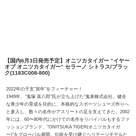
【国内6月3日発売予定】オニツカタイガー "イヤー
オブ オニツカタイガー" セラーノ シトラス/ブラッ
ク(1183C008-800)
2022年の干支"寅年"をフィーチャー！
1949年、"鬼塚 喜八郎"氏が立ち上げた"鬼束株式会社。健全
な青少年の育成を目的に、本格的なスポーツシューズ作りへ
と参入し、数々の名作がアスリートの足を支えてきた。2002
年には、60〜80年代にかけての名作をリバイバルもするファ
ッションブランド、"ONITSUKA TIGER(オニツカタイガ
ー)"をグローバル展開。伝統を受け継ぐヘリテージモデルた