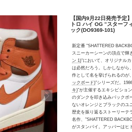
【国内9月22日発売予定】
トロ ハイ OG "スター
ック(DO9369-101)
新定番 "SHATTERED BA
スニーカーシーンの頂点で輝き
ン 1)
"において、オリジナル
は必然だろう。しかしながら
作として名を挙げられるのが、
ックボード)
"シリーズだ。19
キ)
"が主催するエキシビショ
のダンクを叩き込みバックボ
ないオレンジとブラックのユ
歴史を振り返るストーリーテ
名作、"SHATTERED BA
がスタンバイ。アッパーはヒトデ