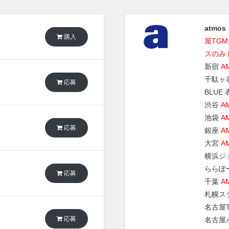
atmos
購入
屋TGM
スのみ
新宿
A
千駄ヶ
応募
BLUE
渋谷
A
池袋
A
応募
銀座
A
大宮
A
横浜ジ
ららぽ
応募
千葉
A
札幌ス
名古屋
応募
名古屋