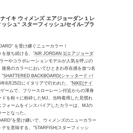
ナイキ ウィメンズ エアジョーダン 1 レ
フィッシュ" スターフィッシュ/セイル-ブラ
CKBOARD" を受け継ぐニューカラー！
を放ち続ける、"
AIR JORDAN 1(エアジョーダ
カラーやコラボレーションモデルが人気を呼ぶの
、後発のカラーにおいてひときわ存在感を放つ名
"
SHATTERED BACKBOARD(シャッタード バ
86年8月25日にイタリアで行われた、"
NIKE(ナイ
ンゲームで、フリースローレーン付近からの渾身
ードを粉々に粉砕したMJ。当時着用した見慣れ
ニフォームをインスパイアしたカラーは、MJの
ラーとなった。
CKBOARD"を受け継いで、ウィメンズのニューカラー
を意味する、"STARFISH(スターフィッシ